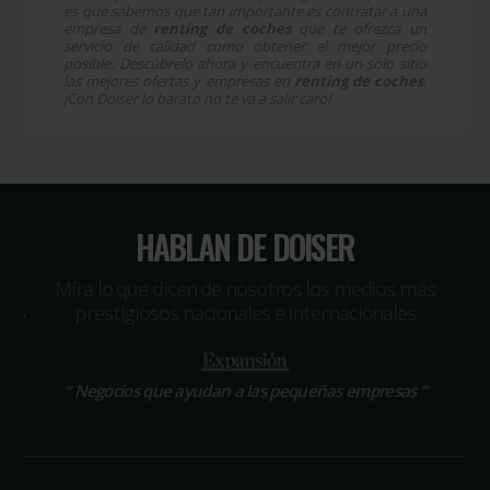
es que sabemos que tan importante es contratar a una
empresa de
renting de coches
que te ofrezca un
servicio de calidad como obtener el mejor precio
posible. Descúbrelo ahora y encuentra en un solo sitio
las mejores ofertas y empresas en
renting de coches
.
¡Con Doiser lo barato no te va a salir caro!
HABLAN DE DOISER
Míra lo que dicen de nosotros los medios más
prestigiosos nacionales e internacionales
“
El portal que ha revolucionado las compras profesionales
“
Negocios que ayudan a las pequeñas empresas
“
“