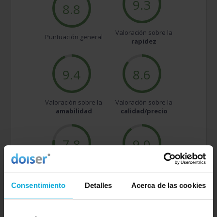
9.3
8.8
Valoración sobre la
Puntuación general
rapidez
9.4
8.6
Valoración sobre la
Valoración sobre la
amabilidad
calidad/precio
7.8
9.0
Valoración sobre la
Valoración sobre el
oferta
servicio
Consentimiento
Detalles
Acerca de las cookies