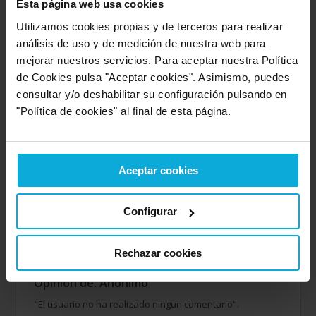
Entre 8 y 10
(1603)
-
85%
Esta página web usa cookies
Utilizamos cookies propias y de terceros para realizar
Entre 6 y 8
(233)
-
12%
análisis de uso y de medición de nuestra web para
mejorar nuestros servicios. Para aceptar nuestra Política
Entre 4 y 6
(42)
-
2%
de Cookies pulsa "Aceptar cookies". Asimismo, puedes
consultar y/o deshabilitar su configuración pulsando en
"Política de cookies" al final de esta página.
Entre 2 y 4
(4)
-
0%
Entre 0 y 2
-
0%
Aceptar cookies
Configurar
Empresa valorada:
6.7
Ayvens
Rechazar cookies
Opinión de: Anónimo
"El usuario no ha realizado ningun comentario".