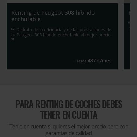
Renting de Peugeot 308 híbrido
Re
enchufable
Co
rent
Disfruta de la eficiencia y de las prestaciones de
tu Peugeot 308 híbrido enchufable al mejor precio
487
€/
mes
Desde
PARA
RENTING DE COCHES DEBES
TENER EN CUENTA
Tenlo en cuenta si quieres el mejor precio pero con
garantías de calidad