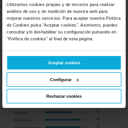
Utilizamos cookies propias y de terceros para realizar
10
Amabilidad
análisis de uso y de medición de nuestra web para
10
Calidad / precio
mejorar nuestros servicios. Para aceptar nuestra Política
10
Servicio
de Cookies pulsa "Aceptar cookies". Asimismo, puedes
consultar y/o deshabilitar su configuración pulsando en
"Política de cookies" al final de esta página.
Empresa valorada:
7.3
Consulpyme
Aceptar cookies
Opinión de: José
"El usuario no ha realizado ningun comentario".
Configurar
Opinión realizada en: 18/03/2026
Valoración realizada sobre esta oferta
Rechazar cookies
Detalles de la puntuación
6
Rapidez
8
Amabilidad
8
Calidad / precio