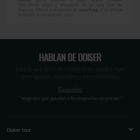
Descúbrelo ahora y encuentra en un solo sitio las
mejores ofertas y empresas en
coaching
. ¡Con Doiser
lo barato no te va a salir caro!
HABLAN DE DOISER
Míra lo que dicen de nosotros los medios más
prestigiosos nacionales e internacionales
“
Negocios que ayudan a las pequeñas empresas
“
Doiser tour