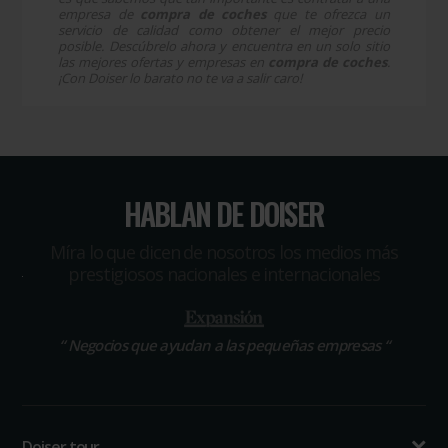
empresa de
compra de coches
que te ofrezca un
servicio de calidad como obtener el mejor precio
posible. Descúbrelo ahora y encuentra en un solo sitio
las mejores ofertas y empresas en
compra de coches
.
¡Con Doiser lo barato no te va a salir caro!
HABLAN DE DOISER
Míra lo que dicen de nosotros los medios más
prestigiosos nacionales e internacionales
“
Negocios que ayudan a las pequeñas empresas
“
Doiser tour