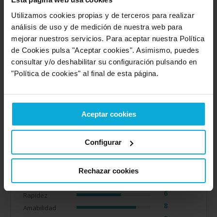
Rapidez
10
Amabilidad
Utilizamos cookies propias y de terceros para realizar
10
análisis de uso y de medición de nuestra web para
Calidad / precio
10
mejorar nuestros servicios. Para aceptar nuestra Política
Servicio
de Cookies pulsa "Aceptar cookies". Asimismo, puedes
consultar y/o deshabilitar su configuración pulsando en
"Política de cookies" al final de esta página.
Empresa valorada:
7.3
Consulpyme
Opinión de: José
Aceptar cookies
"El usuario no ha realizado ningun comentario".
Configurar
Opinión realizada en: 18/03/2026
Valoración realizada sobre esta oferta
Rechazar cookies
Detalles de la puntuación
6
Rapidez
8
Amabilidad