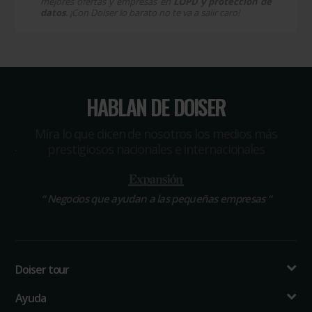
mejores ofertas y empresas en
LOPD y protección de
datos
. ¡Con Doiser lo barato no te va a salir caro!
HABLAN DE DOISER
Míra lo que dicen de nosotros los medios más
prestigiosos nacionales e internacionales
“
Negocios que ayudan a las pequeñas empresas
“
Doiser tour
Ayuda