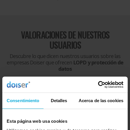
VALORACIONES DE NUESTROS
USUARIOS
Descubre lo que dicen nuestros usuarios sobre las
empresas Doiser que ofrecen
LOPD y protección de
datos
Excelente
8.8 |
1645 opiniones
Consentimiento
Detalles
Acerca de las cookies
Esta página web usa cookies
9.3