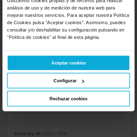
8.8
Utilizamos cookies propias y de terceros para realizar
análisis de uso y de medición de nuestra web para
mejorar nuestros servicios. Para aceptar nuestra Política
Valoración sobre la
Puntuación general
rapidez
de Cookies pulsa "Aceptar cookies". Asimismo, puedes
consultar y/o deshabilitar su configuración pulsando en
"Política de cookies" al final de esta página.
9.5
8.6
Valoración sobre la
Valoración sobre la
Aceptar cookies
amabilidad
calidad/precio
Configurar
7.8
9.0
Rechazar cookies
Valoración sobre la
Valoración sobre el
oferta
servicio
Entre 8 y 10
(1405)
-
85%