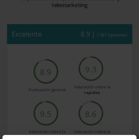
telemarketing
Excelente
8.9 |
1787 opiniones
9.3
8.9
Valoración sobre la
Puntuación general
rapidez
9.5
8.6
Valoración sobre la
Valoración sobre la
amabilidad
calidad/precio