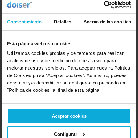
7.8
9.1
Consentimiento
Detalles
Acerca de las cookies
Valoración sobre la
Valoración sobre el
oferta
servicio
Esta página web usa cookies
Utilizamos cookies propias y de terceros para realizar
análisis de uso y de medición de nuestra web para
Entre 8 y 10
(1516)
-
85%
mejorar nuestros servicios. Para aceptar nuestra Política
de Cookies pulsa "Aceptar cookies". Asimismo, puedes
Entre 6 y 8
(226)
-
13%
consultar y/o deshabilitar su configuración pulsando en
"Política de cookies" al final de esta página.
Entre 4 y 6
(41)
-
2%
Entre 2 y 4
(4)
-
0%
Aceptar cookies
Entre 0 y 2
-
0%
Configurar