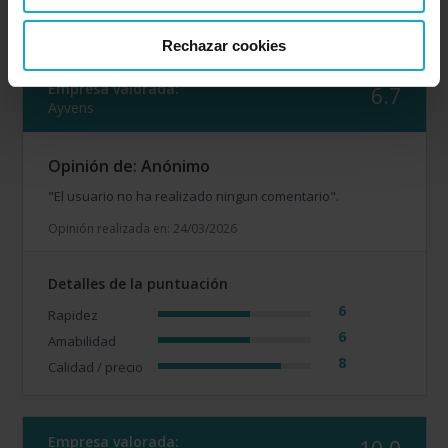
Rechazar cookies
Empresa valorada:
6.7
Ayvens
Opinión de: Anónimo
"El usuario no ha realizado ningun comentario".
Opinión realizada en: 24/03/2026
Detalles de la puntuación
6
Rapidez
6
Amabilidad
8
Calidad / precio
Empresa valorada: