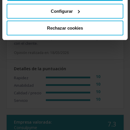
Configurar
Opinión de: Anónimo
¿Qué te ha gustado más?
El nivel de confianza que
transmite la empresa y la transparencia en el uso de la
Rechazar cookies
información. Destacar la labor de Antonio Heredia que
aporta una buena capacidad de comunicación y cercanía
con el cliente.
Opinión realizada en: 18/03/2026
Detalles de la puntuación
10
Rapidez
10
Amabilidad
10
Calidad / precio
10
Servicio
Empresa valorada:
7.3
Consulpyme