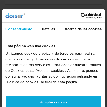
Empresa valorada:
10.0
Alerta Prevenció
Consentimiento
Detalles
Acerca de las cookies
Opinión de: Saray
"El usuario no ha realizado ningun comentario".
Esta página web usa cookies
Opinión realizada en: 20/03/2026
Utilizamos cookies propias y de terceros para realizar
análisis de uso y de medición de nuestra web para
Detalles de la puntuación
mejorar nuestros servicios. Para aceptar nuestra Política
10
Rapidez
de Cookies pulsa "Aceptar cookies". Asimismo, puedes
10
Amabilidad
consultar y/o deshabilitar su configuración pulsando en
10
Calidad / precio
"Política de cookies" al final de esta página.
Empresa valorada:
10.0
Aceptar cookies
OZONIA Consultores