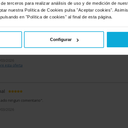
 más?
El nivel de confianza que transmite la empresa y la transparencia e
 de terceros para realizar análisis de uso y de medición de nue
ón. Destacar la labor de Antonio Heredia que aporta una buena capacidad
ptar nuestra Política de Cookies pulsa "Aceptar cookies". Asimi
nía con el cliente.
 pulsando en "Política de cookies" al final de esta página.
8/03/2026
Configurar
izado ningun comentario".
8/03/2026
re esta oferta
bal
izado ningun comentario".
3/03/2026