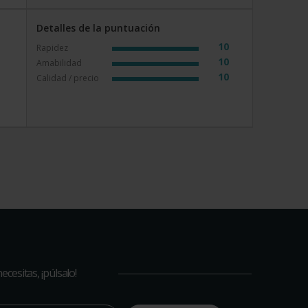
Detalles de la puntuación
10
Rapidez
10
Amabilidad
10
Calidad / precio
cesitas, ¡púlsalo!