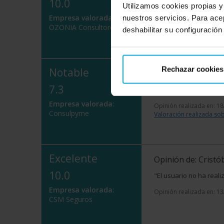
10.0
¿Qué te ha gustado
Utilizamos cookies propias y
el uso de la informaci
Empresa valorada:
nuestros servicios. Para ace
de comunicación y cerca
OZONIA Consultores
deshabilitar su configuración
Opinión realizada en: 1
Rechazar cookies
Notable
Opinión de: José
7.3
"El usuario no ha real
Empresa valorada:
Opinión realizada en: 1
Consulpyme
Valoración realizada sob
Excelente
Opinión de: Cristó
10.0
"El usuario no ha real
Empresa valorada:
Opinión realizada en: 1
CSM Seguros