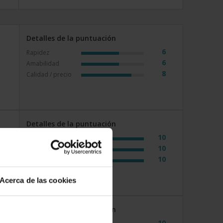
Detalles de la puntuación
6
Rapidez
6
Amabilidad
8
Calidad / precio
Detalles de la puntuación
10
Rapidez
10
Amabilidad
10
Calidad / precio
Acerca de las cookies
Detalles de la puntuación
10