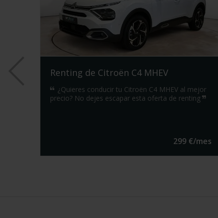
Renting de Citroën C4 MHEV
 las
¿Quieres conducir tu Citroën C4 MHEV al mejor
io
precio? No dejes escapar esta oferta de renting
mes
299
€/
mes