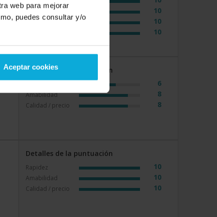
Rapidez
n
stra web para mejorar
10
Amabilidad
smo, puedes consultar y/o
10
Calidad / precio
10
Servicio
Aceptar cookies
Detalles de la puntuación
6
Rapidez
8
Amabilidad
8
Calidad / precio
Detalles de la puntuación
10
Rapidez
10
Amabilidad
10
Calidad / precio