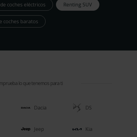
de coches eléctricos
Renting SUV
e coches baratos
comprueba lo que tenemos para ti
Dacia
DS
Jeep
Kia