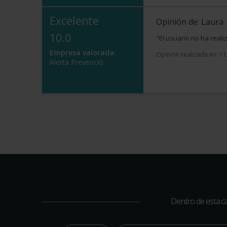
Excelente
Opinión de: Laura
10.0
"El usuario no ha real
Empresa valorada:
Opinión realizada en: 1
Alerta Prevenció
Dentro de esta ca