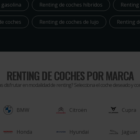
y gasolina
Renting de coches híbridos
Renting 
 de coches
Renting de coches de lujo
Renting d
RENTING DE COCHES POR MARCA
as disfrutar en modalidad de renting? Selecciona el coche deseado y 
BMW
Citroën
Cupra
Honda
Hyundai
Jaguar