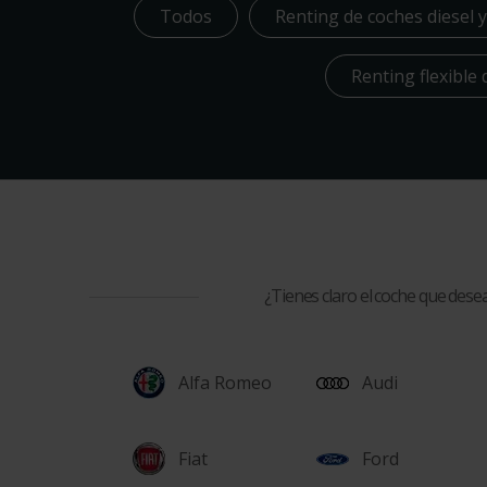
Todos
Renting de coches diesel 
Renting flexible
¿Tienes claro el coche que dese
Alfa Romeo
Audi
Fiat
Ford