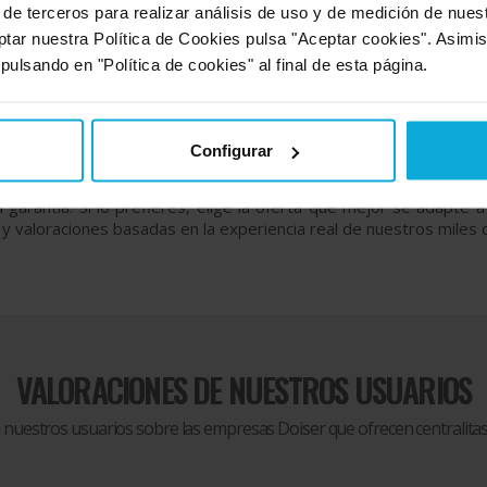
pueden variar significativamente dependiendo de las especificac
 de terceros para realizar análisis de uso y de medición de nue
ptar nuestra Política de Cookies pulsa "Aceptar cookies". Asimi
adicionales, como el
mantenimiento y el servicio técnico
. Es
 pulsando en "Política de cookies" al final de esta página.
tar significativamente el costo total de la centralita a lo largo d
elefónica
puede variar significativamente dependiendo del ta
roveedores y sus opciones antes de tomar una decisión
Configurar
o virtual en tu empresa
, pide ahora más información y presupu
a garantía. Si lo prefieres, elige la oferta que mejor se adapt
y valoraciones basadas en la experiencia real de nuestros miles 
VALORACIONES DE NUESTROS USUARIOS
n nuestros usuarios sobre las empresas Doiser que ofrecen
centralitas