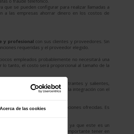
as o fraude telefónico.
 ya que se pueden configurar para realizar llamadas a
ten a las empresas ahorrar dinero en los costos de
e y profesional
con sus clientes y proveedores. Sin
nciones requeridas y el proveedor elegido.
 pocos empleados probablemente no necesitará una
o tanto, el costo será proporcional al tamaño de la
ciones básicas como llamadas entrantes y salientes,
nica, la grabación de llamadas y la integración con el
 en cuanto a los precios y las opciones ofrecidas. Es
Acerca de las cookies
de 30 €/mes aproximadamente
, ya que este es un
n un pago único. Dicho esto, es importante tener en