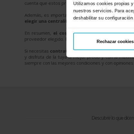
cuenta que estos precios son solo una estimación y 
Utilizamos cookies propias y
nuestros servicios. Para ace
Además, es importante tener en cuenta los costes 
deshabilitar su configuración
elegir una centralita telefónica
, ya que pueden afec
En resumen,
el coste de una buena centralita t
proveedor elegido. Es importante comparar varios p
Rechazar cookies
Si necesitas
contratar una centralita telefónica 
y disfruta de la tuya al mejor precio y con la máxim
siempre con las mejores condiciones y con opiniones 
Descubre lo que dice