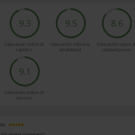
9.3
9.5
8.6
Valoración sobre la
Valoración sobre la
Valoración sobre l
rapidez
amabilidad
calidad/precio
9.1
Valoración sobre el
servicio
imo
izado ningun comentario".