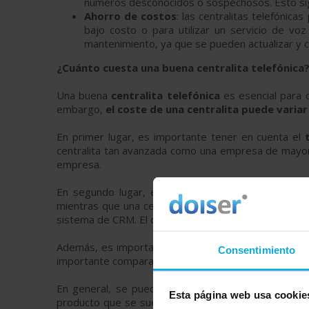
números desconocidos o sospechosos. Esto sign
Ahorro de costos
: las centralitas telefónic
bajo costo o para utilizar un servicio de vo
mantenimiento, ya que se pueden actualizar y 
¿Cuánto cuesta una buena centralita telefónica
Una buena
centralita telefónica
es esencial para 
embargo,
el coste de una centralita puede variar
En primer lugar, es importante tener en cuenta el
t
centralita tan avanzada como una empresa de mayor 
empresa.
En segundo lugar, es importante considerar las
f
mientras que una centralita avanzada puede incluir fu
sistema de CRM. El costo de una centralita aumentará
Además, es importante
tener en cuenta el prove
Consentimiento
importante comparar varios proveedores y sus opcio
En general, se puede esperar que
una centralit
Esta página web usa cookie
producto que se suele contratar en modalidad de pa