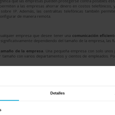
ifica que las empresas pueden protegerse contra posibles estaf
as permiten a las empresas ahorrar dinero en costos telefónicos,
z sobre IP. Además, las centralitas telefónicas también permi
configurar de manera remota.
?
cualquier empresa que desee tener una
comunicación eficient
significativamente dependiendo del tamaño de la empresa, las fu
amaño de la empresa
. Una pequeña empresa con solo unos
tamaño con varios departamentos y cientos de empleados. Por l
unciones requeridas
. Una
centralita básica
solo incluirá fun
nciones adicionales como el correo de voz, la conferencia telefó
 proporcionalmente a las funciones adicionales requeridas.
edor elegido
. Los proveedores de centralitas telefónicas varían
Detalles
nes antes de tomar una decisión.
a básica para una pequeña empresa parta de un precio 
s
go mensual, aunque también existe la posibilidad de hacerlo co