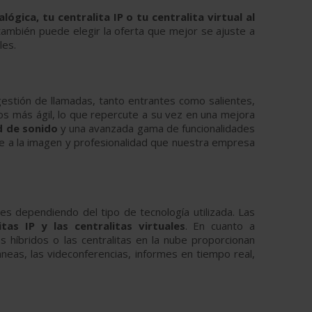
lógica, tu centralita IP o tu centralita virtual al
 también puede elegir la oferta que mejor se ajuste a
les.
stión de llamadas, tanto entrantes como salientes,
os más ágil, lo que repercute a su vez en una mejora
d de sonido
y una avanzada gama de funcionalidades
re a la imagen y profesionalidad que nuestra empresa
es dependiendo del tipo de tecnología utilizada. Las
itas IP y las centralitas virtuales
. En cuanto a
 híbridos o las centralitas en la nube proporcionan
áneas, las videconferencias, informes en tiempo real,