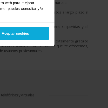
iones y las necesidades de cada empresa.
stra web para mejorar
smo, puedes consultar y/o
 importante considerar estos costos a largo plazo al
el tiempo.
maño de la empresa, las funciones requeridas y el
Aceptar cookies
esto sin compromiso y de manera totalmente gratuito
e a tus necesidades entre todas las que te ofrecemos,
de usuarios profesionales.
 telefónicas y virtuales