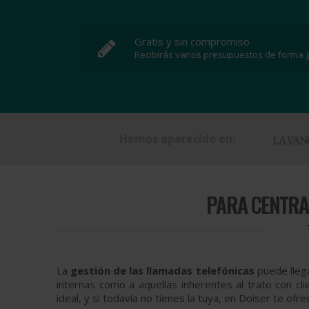
Gratis y sin compromiso
Recibirás varios presupuestos de forma g
Hemos aparecido en:
PARA
CENTRAL
La
gestión de las llamadas telefónicas
puede llega
internas como a aquellas inherentes al trato con cl
ideal, y si todavía no tienes la tuya, en Doiser te o