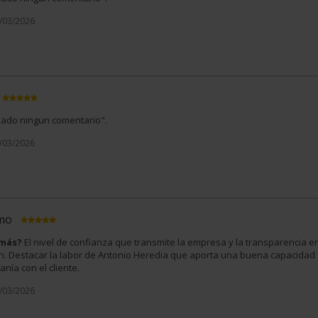
4/03/2026
izado ningun comentario".
0/03/2026
imo
 más?
El nivel de confianza que transmite la empresa y la transparencia e
ón. Destacar la labor de Antonio Heredia que aporta una buena capacidad
nía con el cliente.
8/03/2026