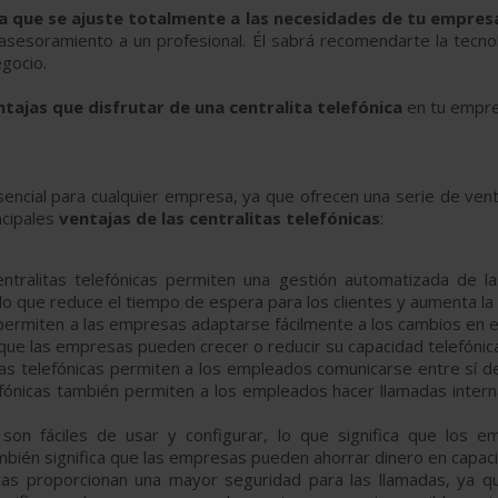
 la que se ajuste totalmente a las necesidades de tu empres
dir asesoramiento a un profesional. Él sabrá recomendarte la tec
egocio.
ntajas que disfrutar de una centralita telefónica
en tu empres
ncial para cualquier empresa, ya que ofrecen una serie de ventaj
ncipales
ventajas de las centralitas telefónicas
:
centralitas telefónicas permiten una gestión automatizada de l
que reduce el tiempo de espera para los clientes y aumenta la ef
as permiten a las empresas adaptarse fácilmente a los cambios en 
a que las empresas pueden crecer o reducir su capacidad telefóni
litas telefónicas permiten a los empleados comunicarse entre sí d
lefónicas también permiten a los empleados hacer llamadas inte
cas son fáciles de usar y configurar, lo que significa que los
ambién significa que las empresas pueden ahorrar dinero en capaci
ónicas proporcionan una mayor seguridad para las llamadas, ya