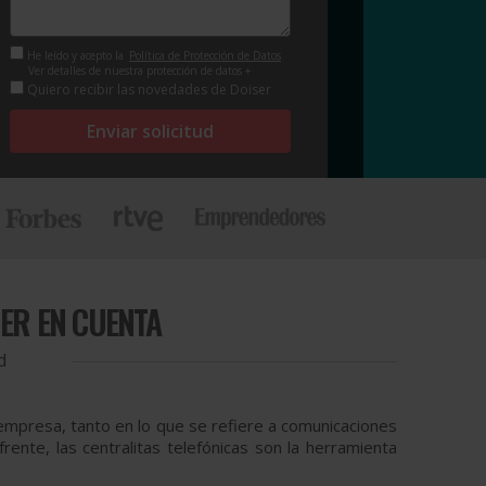
He leído y acepto la
Política de Protección de Datos
Ver detalles de nuestra protección de datos +
Quiero recibir las novedades de Doiser
Enviar solicitud
NER EN CUENTA
d
empresa, tanto en lo que se refiere a comunicaciones
ente, las centralitas telefónicas son la herramienta