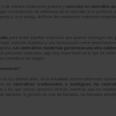
o y de manera totalmente gratuita y
contrata tu centralita ana
ajar con empresas de referencia en el mercado. Si lo prefieres,
mos y, si te encaja, disfrutar de condiciones realmente irrepetib
ales
para todas aquellas empresas que quieren conseguir una ge
 mejor atención al público y una comunicación entre departament
mpresa.
Las centralitas modernas garantizan una alta calida
las personas implicadas, algo muy importante en lo que se refie
pios miembros del equipo.
encontrar?
 en los últimos años. En la actualidad existen diferentes opcion
son las
centralitas tradicionales o analógicas, las central
icas y las que menos opciones ofrecen, mientras que los modelos
 de llamadas, la gestión de cola de llamadas, las llamadas simult