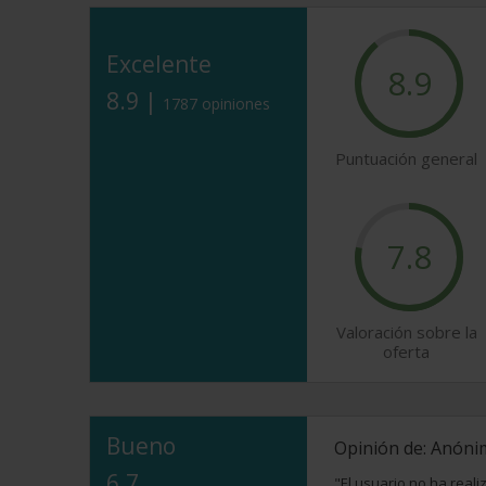
Excelente
8.9
8.9 |
1787 opiniones
Puntuación general
7.8
Valoración sobre la
oferta
Bueno
Opinión de: Anón
6.7
"El usuario no ha real