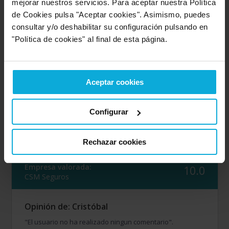
mejorar nuestros servicios. Para aceptar nuestra Política
de Cookies pulsa "Aceptar cookies". Asimismo, puedes
Opinión de: José
consultar y/o deshabilitar su configuración pulsando en
"El usuario no ha realizado ningun comentario".
"Política de cookies" al final de esta página.
Opinión realizada en: 18/03/2026
Valoración realizada sobre esta oferta
Aceptar cookies
Detalles de la puntuación
6
Rapidez
Configurar
8
Amabilidad
8
Calidad / precio
Rechazar cookies
Empresa valorada:
10.0
CSM Seguros
Opinión de: Cristóbal
"El usuario no ha realizado ningun comentario".