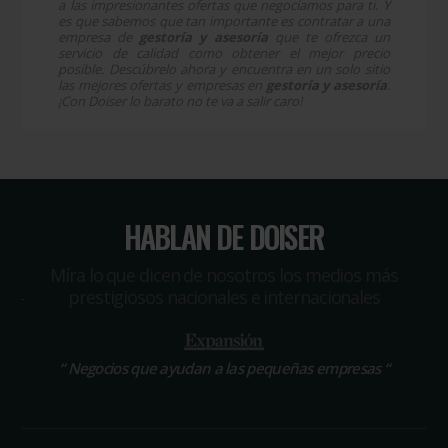
a las impresionantes ofertas que negociamos para ti. Y
es que sabemos que tan importante es contratar a una
empresa de
gestoría y asesoría
que te ofrezca un
servicio de calidad como obtener el mejor precio
posible. Descúbrelo ahora y encuentra en un solo sitio
las mejores ofertas y empresas en
gestoría y asesoría
.
¡Con Doiser lo barato no te va a salir caro!
HABLAN DE DOISER
Míra lo que dicen de nosotros los medios más
prestigiosos nacionales e internacionales
“
Negocios que ayudan a las pequeñas empresas
“