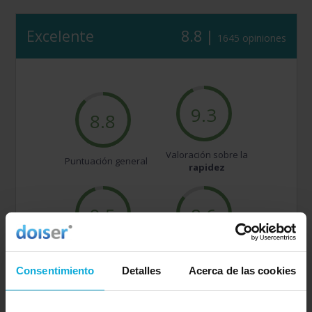
Excelente
8.8 |
1645 opiniones
9.3
8.8
Valoración sobre la
Puntuación general
rapidez
9.5
8.6
Valoración sobre la
Valoración sobre la
amabilidad
calidad/precio
Consentimiento
Detalles
Acerca de las cookies