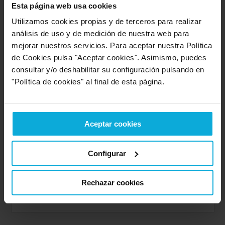
7.8
9.0
Esta página web usa cookies
Utilizamos cookies propias y de terceros para realizar
Valoración sobre la
Valoración sobre el
análisis de uso y de medición de nuestra web para
oferta
servicio
mejorar nuestros servicios. Para aceptar nuestra Política
de Cookies pulsa "Aceptar cookies". Asimismo, puedes
consultar y/o deshabilitar su configuración pulsando en
Entre 8 y 10
(1405)
-
85%
"Política de cookies" al final de esta página.
Entre 6 y 8
(201)
-
12%
Aceptar cookies
Entre 4 y 6
(36)
-
2%
Configurar
Entre 2 y 4
(3)
-
0%
Rechazar cookies
Entre 0 y 2
-
0%