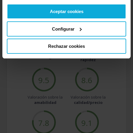
Excelente
8.9 |
1787 opiniones
Aceptar cookies
Configurar
9.3
8.9
Rechazar cookies
Valoración sobre la
Puntuación general
rapidez
9.5
8.6
Valoración sobre la
Valoración sobre la
amabilidad
calidad/precio
7.8
9.1