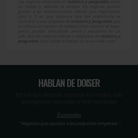
Las mejores empresas en
másters y posgrados
están
en Doiser y además te ofrecen los mejores precios
gracias a las impresionantes ofertas que negociamos
para ti. Y es que sabemos que tan importante es
contratar a una empresa de
másters y posgrados
que
te ofrezca un servicio de calidad como obtener el mejor
precio posible. Descúbrelo ahora y encuentra en un
solo sitio las mejores ofertas y empresas en
másters y
posgrados
. ¡Con Doiser lo barato no te va a salir caro!
HABLAN DE DOISER
Míra lo que dicen de nosotros los medios más
prestigiosos nacionales e internacionales
“
Negocios que ayudan a las pequeñas empresas
“