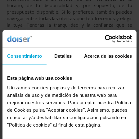
horario, de tu disponibilidad y, por supuesto, de tu
presupuesto disponible. Si lo prefieres, también puedes
navegar entre todas las ofertas que te ofrecemos y elegir
la tuya. Tendrás la tranquilidad y la confianza que te
ofrecen los comentarios y valoraciones basados en la
experiencia real de nuestros miles de usuarios
profesionales.
Consentimiento
Detalles
Acerca de las cookies
Esta página web usa cookies
VALORACIONES DE NUESTROS
Utilizamos cookies propias y de terceros para realizar
USUARIOS
análisis de uso y de medición de nuestra web para
mejorar nuestros servicios. Para aceptar nuestra Política
Descubre lo que dicen nuestros usuarios sobre las
de Cookies pulsa "Aceptar cookies". Asimismo, puedes
empresas Doiser que ofrecen
másters y posgrados
consultar y/o deshabilitar su configuración pulsando en
"Política de cookies" al final de esta página.