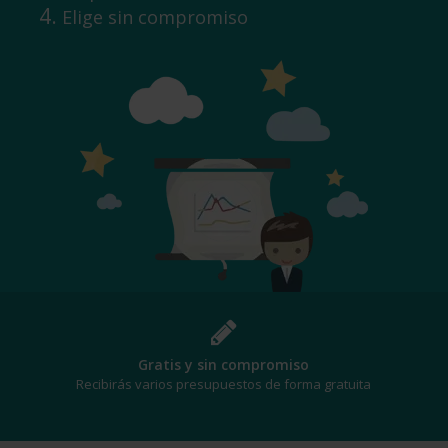
Elige sin compromiso
sin compromiso
¡Al me
upuestos de forma gratuita
Te beneficiarás de