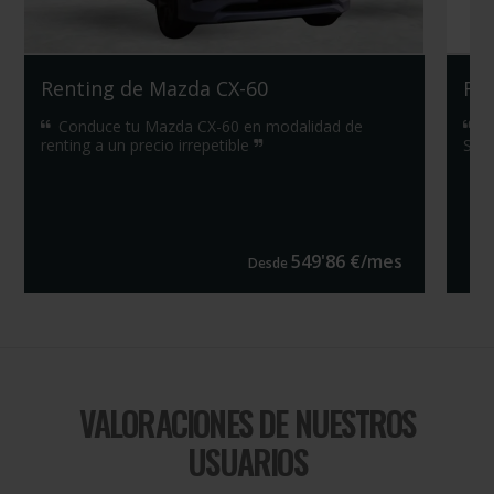
Renting de Mazda CX-60
Ren
Conduce tu Mazda CX-60 en modalidad de
Ap
renting a un precio irrepetible
Seat
549
'
86
€/
mes
Desde
VALORACIONES DE NUESTROS
USUARIOS