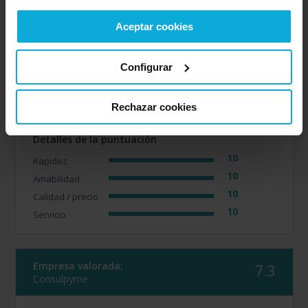
Opinión de: Anónimo
Aceptar cookies
¿Qué te ha gustado más?
El nivel de confianza que
transmite la empresa y la transparencia en el uso de la
información. Destacar la labor de Antonio Heredia que
aporta una buena capacidad de comunicación y cercanía
Configurar
con el cliente.
Opinión realizada en: 18/03/2026
Rechazar cookies
Detalles de la puntuación
10
Rapidez
10
Amabilidad
10
Calidad / precio
10
Servicio
Empresa valorada:
7.3
Consulpyme