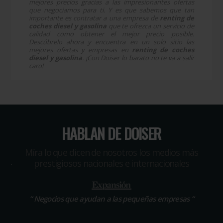
mejores precios gracias a las impresionantes ofertas
que negociamos para ti. Y es que sabemos que tan
importante es contratar a una empresa de
renting de
coches diesel y gasolina
que te ofrezca un servicio de
calidad como obtener el mejor precio posible.
Descúbrelo ahora y encuentra en un solo sitio las
mejores ofertas y empresas en
renting de coches
diesel y gasolina
. ¡Con Doiser lo barato no te va a salir
caro!
HABLAN DE DOISER
Míra lo que dicen de nosotros los medios más
prestigiosos nacionales e internacionales
“
Negocios que ayudan a las pequeñas empresas
“