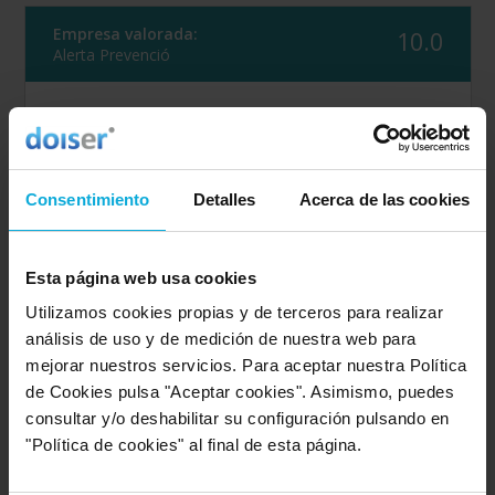
Empresa valorada:
10.0
Alerta Prevenció
Opinión de: Saray
"El usuario no ha realizado ningun comentario".
Opinión realizada en: 20/03/2026
Consentimiento
Detalles
Acerca de las cookies
Detalles de la puntuación
Esta página web usa cookies
10
Rapidez
10
Utilizamos cookies propias y de terceros para realizar
Amabilidad
10
análisis de uso y de medición de nuestra web para
Calidad / precio
mejorar nuestros servicios. Para aceptar nuestra Política
de Cookies pulsa "Aceptar cookies". Asimismo, puedes
consultar y/o deshabilitar su configuración pulsando en
Empresa valorada:
10.0
OZONIA Consultores
"Política de cookies" al final de esta página.