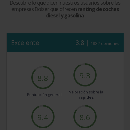
Descubre lo que dicen nuestros usuarios sobre las
empresas Doiser que ofrecen
renting de coches
diesel y gasolina
Excelente
8.8 |
1882 opiniones
9.3
8.8
Valoración sobre la
Puntuación general
rapidez
9.4
8.6