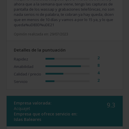
ahora que a la semana que viene, tengo las capturas de
pantalla de los wassap y grabaciones telefónicas, no son
nada serios ni de palabra, te cobran ya hay queda, dicen
que en menos de 10 días y vamos a por lo 15 ya, y lo que
queda%uD83D%uDE21
Opinión realizada en: 29/07/2023
Detalles de la puntuación
2
Rapidez
8
Amabilidad
4
Calidad / precio
2
Servicio
Empresa valorada:
9.3
Acquajet
Empresa que ofrece servicio en:
Islas Baleares