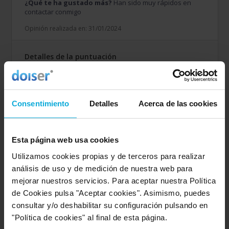
¿Qué te ha gustado más?
Han sido muy rápidos en
contactar conmigo
Opinión realizada en: 31/01/2024
Detalles de la puntuación
10
Rapidez
8
Amabilidad
6
Calidad / precio
Consentimiento
Detalles
Acerca de las cookies
Empresa valorada:
5.0
Esta página web usa cookies
Acquajet
Utilizamos cookies propias y de terceros para realizar
Empresa que ofrece servicio en:
Islas Baleares
análisis de uso y de medición de nuestra web para
mejorar nuestros servicios. Para aceptar nuestra Política
de Cookies pulsa "Aceptar cookies". Asimismo, puedes
Opinión de: Anónimo
consultar y/o deshabilitar su configuración pulsando en
¿Qué te ha gustado más?
No lo sé todavía no se han
"Política de cookies" al final de esta página.
puesto en contacto, cobrar si