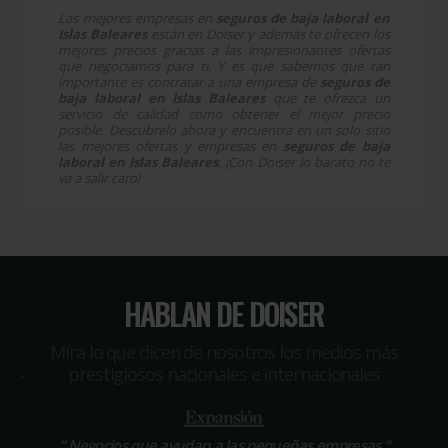
Las mejores empresas en
seguros de baja laboral en
Islas Baleares
están en Doiser y además te ofrecen los
mejores precios gracias a las impresionantes ofertas
que negociamos para ti. Y es que sabemos que tan
importante es contratar a una empresa de
seguros de
baja laboral en Islas Baleares
que te ofrezca un
servicio de calidad como obtener el mejor precio
posible. Descúbrelo ahora y encuentra en un solo sitio
las mejores ofertas y empresas en
seguros de baja
laboral en Islas Baleares
. ¡Con Doiser lo barato no te
va a salir caro!
HABLAN DE DOISER
Míra lo que dicen de nosotros los medios más
prestigiosos nacionales e internacionales
“
Negocios que ayudan a las pequeñas empresas
“