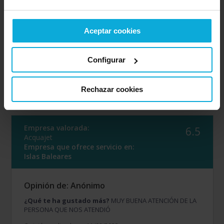
Opinión realizada en: 11/08/2023
Aceptar cookies
Detalles de la puntuación
2
Rapidez
Configurar
8
Amabilidad
2
Calidad / precio
8
Rechazar cookies
Servicio
Empresa valorada:
6.5
Acquajet
Empresa que ofrece servicio en:
Islas Baleares
Opinión de: Anónimo
¿Qué te ha gustado más?
MUY BUENA ATENCIÓN DE LA
PERSONA QUE NOS ATENDIÓ