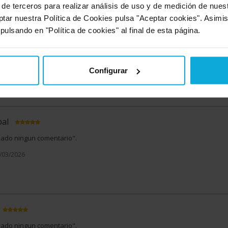
 de terceros para realizar análisis de uso y de medición de nue
ptar nuestra Política de Cookies pulsa "Aceptar cookies". Asimi
 pulsando en "Política de cookies" al final de esta página.
izado ningun comentario".
8/03/2026
Configurar
re esta oferta
bal
izado ningun comentario".
3/03/2026
izado ningun comentario".