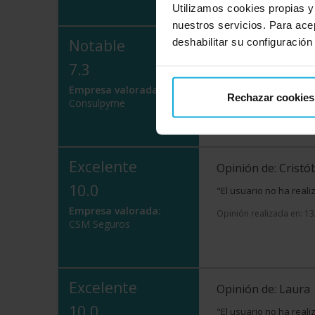
Utilizamos cookies propias y
nuestros servicios. Para ace
deshabilitar su configuración
Notable
Opinión de: José
7.3
"El usuario no ha real
Empresa valorada:
Opinión realizada en: 1
Rechazar cookies
Consulpyme
Valoración realizada sob
Excelente
Opinión de: Cristó
10.0
"El usuario no ha real
Empresa valorada:
Opinión realizada en: 1
CSM Seguros
Excelente
Opinión de: Laura
10.0
"El usuario no ha real