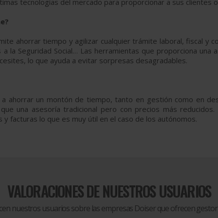
últimas tecnologías del mercado para proporcionar a sus clientes
ne?
 ahorrar tiempo y agilizar cualquier trámite laboral, fiscal y co
 a la Seguridad Social… Las herramientas que proporciona una a
esites, lo que ayuda a evitar sorpresas desagradables.
a a ahorrar un montón de tiempo, tanto en gestión como en des
s que una asesoría tradicional pero con precios más reducido
 y facturas lo que es muy útil en el caso de los autónomos.
VALORACIONES DE NUESTROS USUARIOS
icen nuestros usuarios sobre las empresas Doiser que ofrecen
gestorí