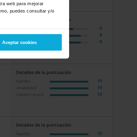
stra web para mejorar
smo, puedes consultar y/o
Detalles de la puntuación
6
Rapidez
8
Amabilidad
8
Calidad / precio
Aceptar cookies
Detalles de la puntuación
10
Rapidez
10
Amabilidad
10
Calidad / precio
Detalles de la puntuación
10
Rapidez