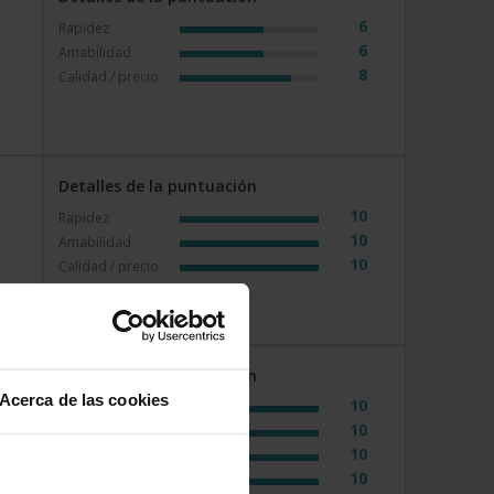
6
Rapidez
6
Amabilidad
8
Calidad / precio
Detalles de la puntuación
10
Rapidez
10
Amabilidad
10
Calidad / precio
Detalles de la puntuación
Acerca de las cookies
10
Rapidez
n
10
Amabilidad
10
Calidad / precio
10
Servicio