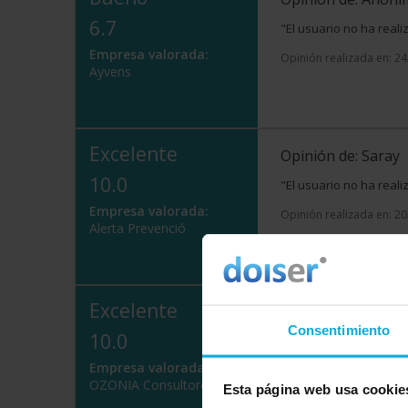
6.7
"El usuario no ha real
Empresa valorada:
Opinión realizada en: 2
Ayvens
Excelente
Opinión de: Saray
10.0
"El usuario no ha real
Empresa valorada:
Opinión realizada en: 2
Alerta Prevenció
Excelente
Opinión de: Anón
Consentimiento
10.0
¿Qué te ha gustado
el uso de la informaci
Empresa valorada:
de comunicación y cerca
OZONIA Consultores
Esta página web usa cookie
Opinión realizada en: 1