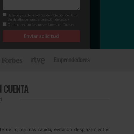
He leído y acepto la
Política de Protección de Datos
Ver detalles de nuestra protección de datos +
Quiero recibir las novedades de Doiser
Enviar solicitud
N CUENTA
d
ámite de forma más rápida, evitando desplazamientos