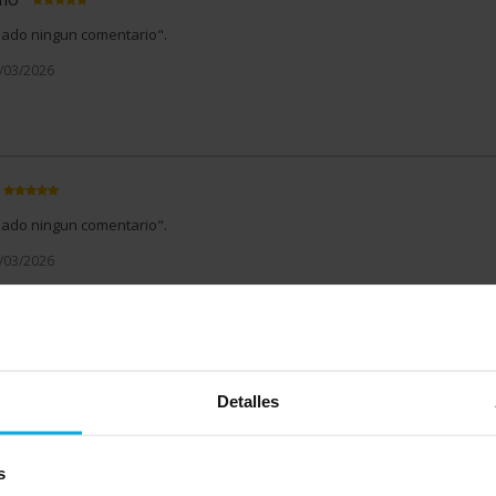
izado ningun comentario".
4/03/2026
izado ningun comentario".
0/03/2026
imo
Detalles
 más?
El nivel de confianza que transmite la empresa y la transparencia e
ón. Destacar la labor de Antonio Heredia que aporta una buena capacidad
nía con el cliente.
s
8/03/2026