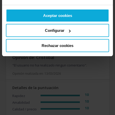
6
Rapidez
8
Amabilidad
Aceptar cookies
8
Calidad / precio
Configurar
Empresa valorada:
10.0
CSM Seguros
Rechazar cookies
Opinión de: Cristóbal
"El usuario no ha realizado ningun comentario".
Opinión realizada en: 13/03/2026
Detalles de la puntuación
10
Rapidez
10
Amabilidad
10
Calidad / precio