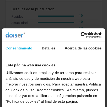
Detalles de la puntuación
10
Rapidez
10
Amabilidad
10
Calidad / precio
10
Servicio
Consentimiento
Detalles
Acerca de las cookies
Empresa valorada:
7.3
Consulpyme
Esta página web usa cookies
Opinión de: José
Utilizamos cookies propias y de terceros para realizar
análisis de uso y de medición de nuestra web para
"El usuario no ha realizado ningun comentario".
mejorar nuestros servicios. Para aceptar nuestra Política
Opinión realizada en: 18/03/2026
de Cookies pulsa "Aceptar cookies". Asimismo, puedes
Valoración realizada sobre esta oferta
consultar y/o deshabilitar su configuración pulsando en
"Política de cookies" al final de esta página.
Detalles de la puntuación