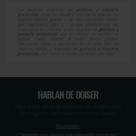
Las mejores empresas en
gestoría y asesoría
presencial
están en Doiser y además te ofrecen los
mejores precios gracias a las impresionantes ofertas
que negociamos para ti. Y es que sabemos que tan
importante es contratar a una empresa de
gestoría y
asesoría presencial
que te ofrezca un servicio de
calidad como obtener el mejor precio posible.
Descúbrelo ahora y encuentra en un solo sitio las
mejores ofertas y empresas en
gestoría y asesoría
presencial
. ¡Con Doiser lo barato no te va a salir caro!
HABLAN DE DOISER
Míra lo que dicen de nosotros los medios más
prestigiosos nacionales e internacionales
“
Negocios que ayudan a las pequeñas empresas
“