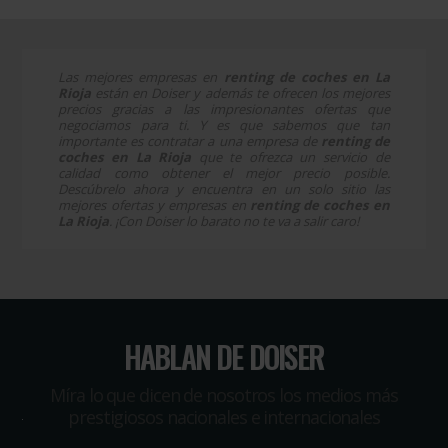
Las mejores empresas en
renting de coches en La
Rioja
están en Doiser y además te ofrecen los mejores
precios gracias a las impresionantes ofertas que
negociamos para ti. Y es que sabemos que tan
importante es contratar a una empresa de
renting de
coches en La Rioja
que te ofrezca un servicio de
calidad como obtener el mejor precio posible.
Descúbrelo ahora y encuentra en un solo sitio las
mejores ofertas y empresas en
renting de coches en
La Rioja
. ¡Con Doiser lo barato no te va a salir caro!
HABLAN DE DOISER
Míra lo que dicen de nosotros los medios más
prestigiosos nacionales e internacionales