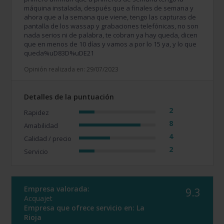
máquina instalada, después que a finales de semana y
ahora que a la semana que viene, tengo las capturas de
pantalla de los wassap y grabaciones telefónicas, no son
nada serios ni de palabra, te cobran ya hay queda, dicen
que en menos de 10 días y vamos a por lo 15 ya, y lo que
queda%uD83D%uDE21
Opinión realizada en: 29/07/2023
Detalles de la puntuación
2
Rapidez
8
Amabilidad
4
Calidad / precio
2
Servicio
Empresa valorada:
9.3
Acquajet
Empresa que ofrece servicio en:
La
Rioja