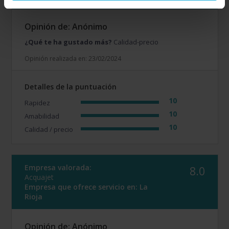
Opinión de: Anónimo
¿Qué te ha gustado más?
Calidad-precio
Opinión realizada en: 23/02/2024
Detalles de la puntuación
10
Rapidez
10
Amabilidad
10
Calidad / precio
Empresa valorada:
8.0
Acquajet
Empresa que ofrece servicio en:
La
Rioja
Opinión de: Anónimo