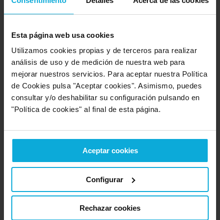
Consentimiento
Detalles
Acerca de las cookies
Entre 8 y 10
(940)
-
82%
Esta página web usa cookies
Utilizamos cookies propias y de terceros para realizar
Entre 6 y 8
(171)
-
15%
análisis de uso y de medición de nuestra web para
mejorar nuestros servicios. Para aceptar nuestra Política
Entre 4 y 6
(30)
-
3%
de Cookies pulsa "Aceptar cookies". Asimismo, puedes
consultar y/o deshabilitar su configuración pulsando en
Entre 2 y 4
(3)
-
0%
"Política de cookies" al final de esta página.
Entre 0 y 2
-
0%
Aceptar cookies
Configurar
Empresa valorada:
10.0
Acquajet
Empresa que ofrece servicio en:
La
Rechazar cookies
Rioja