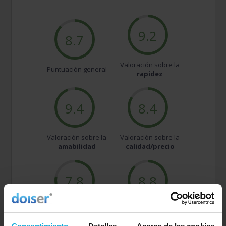
9.2
8.7
Valoración sobre la
Puntuación general
rapidez
9.4
8.4
Valoración sobre la
Valoración sobre la
amabilidad
calidad/precio
7.8
8.8
Valoración sobre la
Valoración sobre el
oferta
servicio