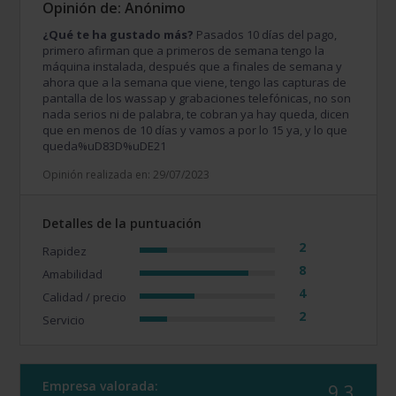
Opinión de: Anónimo
¿Qué te ha gustado más?
Pasados 10 días del pago,
primero afirman que a primeros de semana tengo la
máquina instalada, después que a finales de semana y
ahora que a la semana que viene, tengo las capturas de
pantalla de los wassap y grabaciones telefónicas, no son
nada serios ni de palabra, te cobran ya hay queda, dicen
que en menos de 10 días y vamos a por lo 15 ya, y lo que
queda%uD83D%uDE21
Opinión realizada en: 29/07/2023
Detalles de la puntuación
2
Rapidez
8
Amabilidad
4
Calidad / precio
2
Servicio
Empresa valorada:
9.3