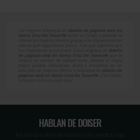
Las mejores empresas en
diseño de páginas web en
Santa Cruz De Tenerife
están en Doiser y además te
ofrecen los mejores precios gracias a las impresionantes
ofertas que negociamos para ti. Y es que sabemos que
tan importante es contratar a una empresa de
diseño
de páginas web en Santa Cruz De Tenerife
que te
ofrezca un servicio de calidad como obtener el mejor
precio posible. Descúbrelo ahora y encuentra en un
solo sitio las mejores ofertas y empresas en
diseño de
páginas web en Santa Cruz De Tenerife
. ¡Con Doiser
lo barato no te va a salir caro!
HABLAN DE DOISER
Míra lo que dicen de nosotros los medios más