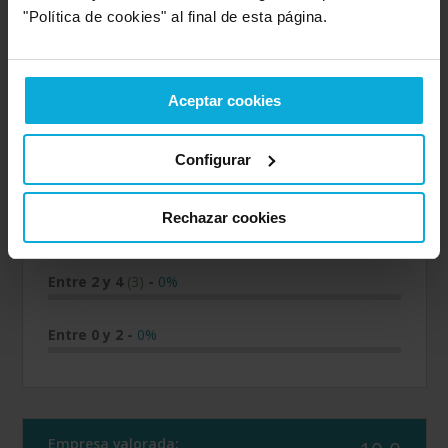
"Política de cookies" al final de esta página.
Valoración sobre la
Valoración sobre el
oferta
servicio
Aceptar cookies
Entre 8 y 10
(793)
-
83%
Configurar
Entre 6 y 8
(131)
-
14%
Rechazar cookies
Entre 4 y 6
(24)
-
3%
Entre 2 y 4
(3)
-
0%
Entre 0 y 2
-
0%
Empresa valorada: