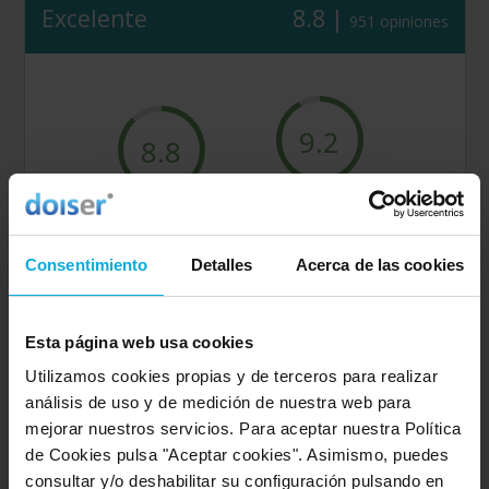
Excelente
8.8 |
951 opiniones
9.2
8.8
Valoración sobre la
Puntuación general
rapidez
Consentimiento
Detalles
Acerca de las cookies
9.4
8.4
Esta página web usa cookies
Valoración sobre la
Valoración sobre la
Utilizamos cookies propias y de terceros para realizar
amabilidad
calidad/precio
análisis de uso y de medición de nuestra web para
mejorar nuestros servicios. Para aceptar nuestra Política
8.1
8.9
de Cookies pulsa "Aceptar cookies". Asimismo, puedes
consultar y/o deshabilitar su configuración pulsando en