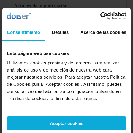
Detalles de la puntuación
10
Rapidez
10
Amabilidad
10
Calidad / precio
Consentimiento
Detalles
Acerca de las cookies
10
Servicio
Esta página web usa cookies
Empresa valorada:
10.0
Utilizamos cookies propias y de terceros para realizar
Acció Positiva
análisis de uso y de medición de nuestra web para
Empresa que ofrece servicio en:
mejorar nuestros servicios. Para aceptar nuestra Política
Murcia
de Cookies pulsa "Aceptar cookies". Asimismo, puedes
consultar y/o deshabilitar su configuración pulsando en
Opinión de: MAR GARCIA
"Política de cookies" al final de esta página.
¿Qué te ha gustado más?
Todo en general, rapidez,
amabilidad, calidad y servicio.
Opinión realizada en: 18/03/2025
Aceptar cookies