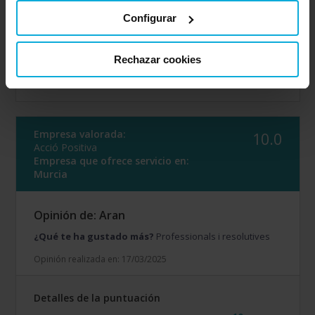
Detalles de la puntuación
Configurar
10
Rapidez
10
Amabilidad
Rechazar cookies
10
Calidad / precio
10
Servicio
Empresa valorada:
10.0
Acció Positiva
Empresa que ofrece servicio en:
Murcia
Opinión de: Aran
¿Qué te ha gustado más?
Professionals i resolutives
Opinión realizada en: 17/03/2025
Detalles de la puntuación