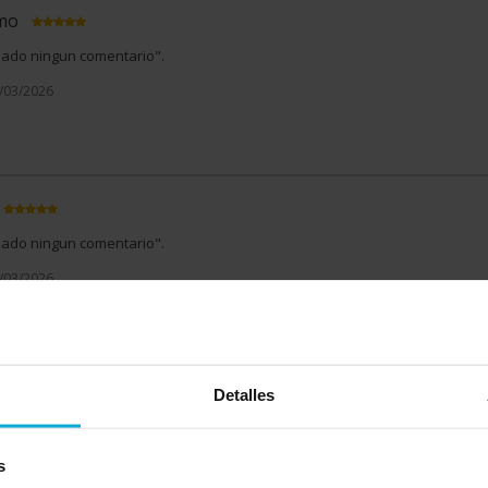
imo
izado ningun comentario".
4/03/2026
izado ningun comentario".
0/03/2026
imo
Detalles
 más?
El nivel de confianza que transmite la empresa y la transparencia e
ón. Destacar la labor de Antonio Heredia que aporta una buena capacidad
s
nía con el cliente.