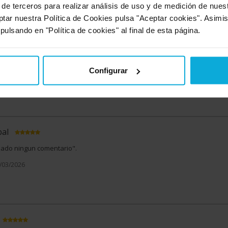
 de terceros para realizar análisis de uso y de medición de nue
8/03/2026
ptar nuestra Política de Cookies pulsa "Aceptar cookies". Asimi
 pulsando en "Política de cookies" al final de esta página.
izado ningun comentario".
Configurar
8/03/2026
re esta oferta
bal
izado ningun comentario".
3/03/2026