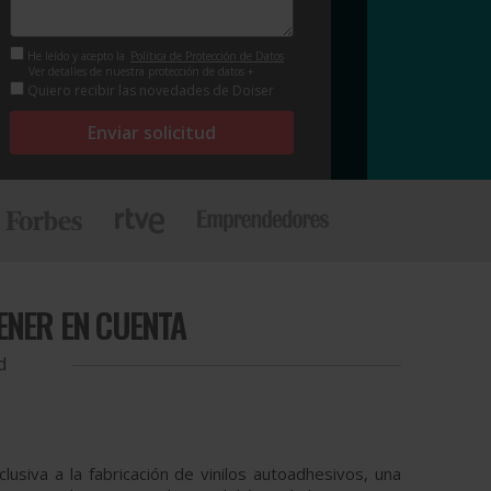
He leído y acepto la
Política de Protección de Datos
Ver detalles de nuestra protección de datos +
Quiero recibir las novedades de Doiser
Enviar solicitud
TENER EN CUENTA
d
siva a la fabricación de vinilos autoadhesivos, una