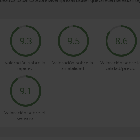
nuestros usuarios sobre las empresas Doiser que ofrecen
servicio inte
9.3
9.5
8.6
Valoración sobre la
Valoración sobre la
Valoración sobre l
rapidez
amabilidad
calidad/precio
9.1
Valoración sobre el
servicio