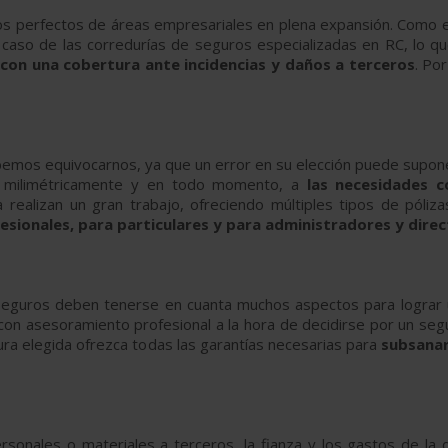
los perfectos de áreas empresariales en plena expansión. Como 
caso de las corredurías de seguros especializadas en RC, lo qu
 con una cobertura ante incidencias y daños a terceros
. Po
bemos equivocarnos, ya que un error en su elección puede suponer
, milimétricamente y en todo momento, a
las necesidades c
 realizan un gran trabajo, ofreciendo múltiples tipos de póliz
esionales, para particulares y para administradores y direc
seguros deben tenerse en cuanta muchos aspectos para lograr
 con asesoramiento profesional a la hora de decidirse por un seg
tura elegida ofrezca todas las garantías necesarias para
subsanar 
rsonales o materiales a terceros, la fianza y los gastos de la