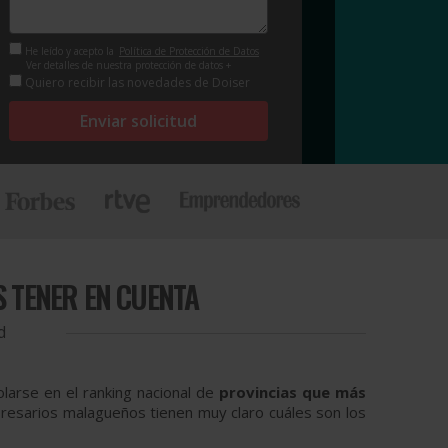
He leído y acepto la
Política de Protección de Datos
Ver detalles de nuestra protección de datos +
Quiero recibir las novedades de Doiser
Enviar solicitud
S TENER EN CUENTA
d
larse en el ranking nacional de
provincias que más
resarios malagueños tienen muy claro cuáles son los