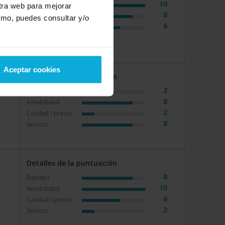
10
Rapidez
stra web para mejorar
8
Amabilidad
smo, puedes consultar y/o
6
Calidad / precio
Aceptar cookies
Detalles de la puntuación
2
Rapidez
8
Amabilidad
2
Calidad / precio
8
Servicio
Detalles de la puntuación
8
Rapidez
10
Amabilidad
6
Calidad / precio
2
Servicio