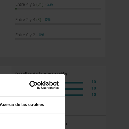
Entre 4 y 6
(31)
-
2%
Entre 2 y 4
(3)
-
0%
Entre 0 y 2
-
0%
Detalles de la puntuación
10
Rapidez
10
Amabilidad
10
Calidad / precio
Acerca de las cookies
Detalles de la puntuación