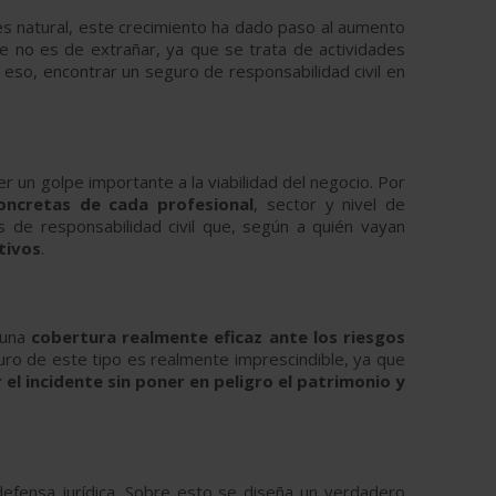
es natural, este crecimiento ha dado paso al aumento
e no es de extrañar, ya que se trata de actividades
r eso, encontrar un seguro de responsabilidad civil en
 un golpe importante a la viabilidad del negocio. Por
oncretas de cada profesional
, sector y nivel de
as de responsabilidad civil que, según a quién vayan
tivos
.
 una
cobertura realmente eficaz ante los riesgos
uro de este tipo es realmente imprescindible, ya que
el incidente sin poner en peligro el patrimonio y
 defensa jurídica. Sobre esto se diseña un verdadero