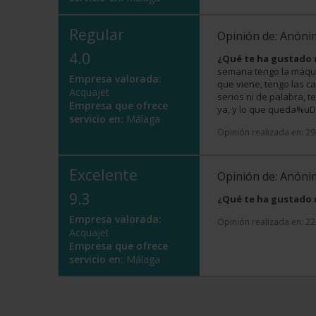
Regular
Opinión de: Anón
4.0
¿Qué te ha gustado
semana tengo la máqui
Empresa valorada:
que viene, tengo las c
Acquajet
serios ni de palabra, 
Empresa que ofrece
ya, y lo que queda%
servicio en:
Málaga
Opinión realizada en: 2
Excelente
Opinión de: Anón
9.3
¿Qué te ha gustado
Empresa valorada:
Opinión realizada en: 2
Acquajet
Empresa que ofrece
servicio en:
Málaga