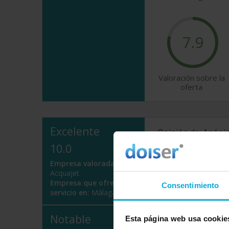
7.9
Valoración sobre la
oferta
Excelente
Opinión de: Anón
10.0
¿Qué te ha gustado
Empresa valorada:
Opinión realizada en: 2
Acquajet
Empresa que ofrece
Consentimiento
servicio en:
Málaga
Notable
Esta página web usa cookie
Opinión de: Anón