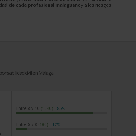
idad de cada profesional malagueño
y a los riesgos
onsabilidad civil en Málaga
Entre 8 y 10
(1240)
-
85%
Entre 6 y 8
(180)
-
12%
a