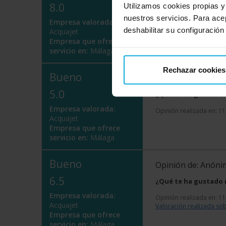
8.0
Utilizamos cookies propias y
¿Qué te ha gustado
nuestros servicios. Para ace
Empresa valorada:
Opinión realizada en: 3
deshabilitar su configuración
Acquajet
Empresa que ofrece
servicio en:
Málaga
Rechazar cookies
Bueno
Opinión de: Anón
5.0
¿Qué te ha gustado
Empresa valorada:
Opinión realizada en: 1
Acquajet
Empresa que ofrece
servicio en:
Málaga
Bueno
Opinión de: Anón
6.5
¿Qué te ha gustado
Empresa valorada:
Opinión realizada en: 1
Acquajet
Valoración realizada sob
Empresa que ofrece
servicio en:
Málaga