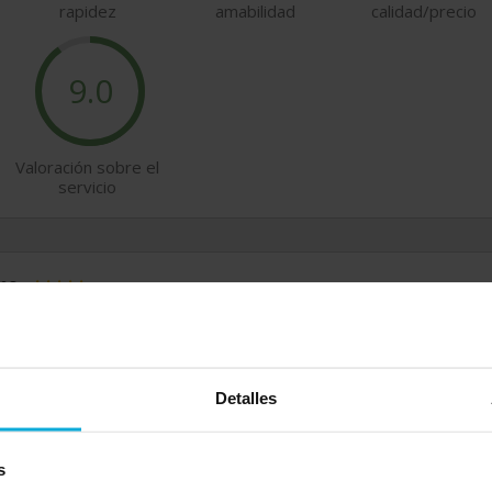
rapidez
amabilidad
calidad/precio
9.0
Valoración sobre el
servicio
imo
 más?
Calidad-precio
3/02/2024
Detalles
s
imo