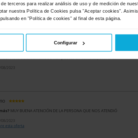
 de terceros para realizar análisis de uso y de medición de nue
 más?
Han sido muy rápidos en contactar conmigo
ptar nuestra Política de Cookies pulsa "Aceptar cookies". Asimi
1/01/2024
 pulsando en "Política de cookies" al final de esta página.
Configurar
imo
 más?
No lo sé todavía no se han puesto en contacto, cobrar si
1/08/2023
imo
 más?
MUY BUENA ATENCIÓN DE LA PERSONA QUE NOS ATENDIÓ
1/08/2023
re esta oferta