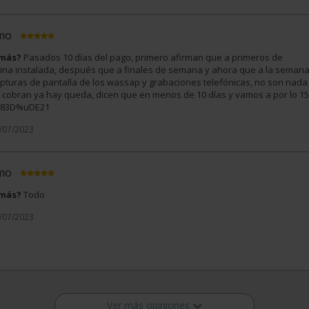
imo
 más?
Pasados 10 días del pago, primero afirman que a primeros de
na instalada, después que a finales de semana y ahora que a la seman
apturas de pantalla de los wassap y grabaciones telefónicas, no son nada
te cobran ya hay queda, dicen que en menos de 10 días y vamos a por lo 15
uD83D%uDE21
9/07/2023
imo
 más?
Todo
2/07/2023
Ver más opiniones