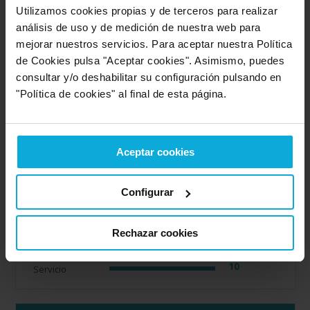
Empresa valorada:
10.0
Utilizamos cookies propias y de terceros para realizar
OZONIA Consultores
análisis de uso y de medición de nuestra web para
mejorar nuestros servicios. Para aceptar nuestra Política
de Cookies pulsa "Aceptar cookies". Asimismo, puedes
Opinión de: Anónimo
consultar y/o deshabilitar su configuración pulsando en
¿Qué te ha gustado más?
El nivel de confianza que
"Política de cookies" al final de esta página.
transmite la empresa y la transparencia en el uso de la
información. Destacar la labor de Antonio Heredia que
aporta una buena capacidad de comunicación y cercanía
con el cliente.
Aceptar cookies
Opinión realizada en: 18/03/2026
Configurar
Detalles de la puntuación
10
Rapidez
10
Rechazar cookies
Amabilidad
10
Calidad / precio
10
Servicio