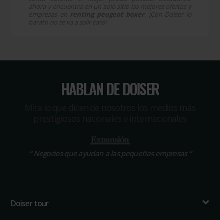
ahora y encuentra en un solo sitio las mejores ofertas y
empresas en
renting peugeot boxer
. ¡Con Doiser lo
barato no te va a salir caro!
HABLAN DE DOISER
Míra lo que dicen de nosotros los medios más
prestigiosos nacionales e internacionales
“
Negocios que ayudan a las pequeñas empresas
“
Doiser tour