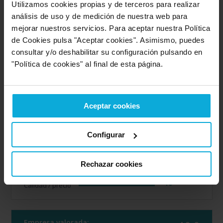
Utilizamos cookies propias y de terceros para realizar
8
Calidad / precio
análisis de uso y de medición de nuestra web para
mejorar nuestros servicios. Para aceptar nuestra Política
de Cookies pulsa "Aceptar cookies". Asimismo, puedes
Empresa valorada:
10.0
consultar y/o deshabilitar su configuración pulsando en
Alerta Prevenció
"Política de cookies" al final de esta página.
Opinión de: Saray
"El usuario no ha realizado ningun comentario".
Aceptar cookies
Opinión realizada en: 20/03/2026
Configurar
Detalles de la puntuación
10
Rapidez
Rechazar cookies
10
Amabilidad
10
Calidad / precio
Empresa valorada: