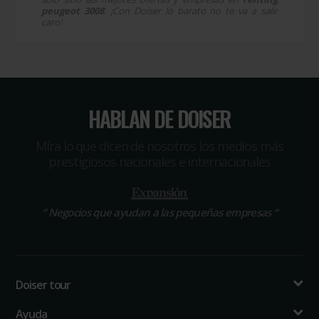
peugeot 3008
. ¡Con Doiser lo barato no te va a salir
caro!
HABLAN DE DOISER
Míra lo que dicen de nosotros los medios más
prestigiosos nacionales e internacionales
“
Negocios que ayudan a las pequeñas empresas
“
Doiser tour
Ayuda