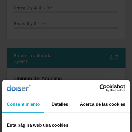
Entre 2 y 4
(4)
-
0%
Entre 0 y 2
-
0%
Empresa valorada:
6.7
Ayvens
Opinión de: Anónimo
"El usuario no ha realizado ningun comentario".
Opinión realizada en: 24/03/2026
Consentimiento
Detalles
Acerca de las cookies
Detalles de la puntuación
6
Rapidez
Esta página web usa cookies
6
Amabilidad