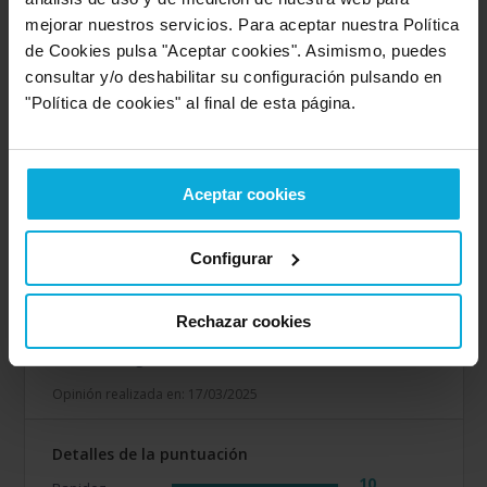
Detalles de la puntuación
mejorar nuestros servicios. Para aceptar nuestra Política
10
Rapidez
de Cookies pulsa "Aceptar cookies". Asimismo, puedes
10
Amabilidad
consultar y/o deshabilitar su configuración pulsando en
10
Calidad / precio
"Política de cookies" al final de esta página.
10
Servicio
Aceptar cookies
Empresa valorada:
10.0
Acció Positiva
Empresa que ofrece servicio en:
Configurar
Alicante
Rechazar cookies
Opinión de: Aran
¿Qué te ha gustado más?
Professionals i resolutives
Opinión realizada en: 17/03/2025
Detalles de la puntuación
10