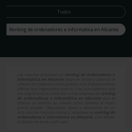
Todos
Renting de ordenadores e informática en Alicante
Las mejores empresas en
renting de ordenadores e
informática en Alicante
están en Doiser y además te
ofrecen los mejores precios gracias a las impresionantes
ofertas que negociamos para ti. Y es que sabemos que
tan importante es contratar a una empresa de
renting
de ordenadores e informática en Alicante
que te
ofrezca un servicio de calidad como obtener el mejor
precio posible. Descúbrelo ahora y encuentra en un
solo sitio las mejores ofertas y empresas en
renting de
ordenadores e informática en Alicante
. ¡Con Doiser
lo barato no te va a salir caro!