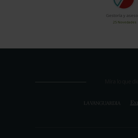
Gestoría y aseso
25 Novedades
Míra lo que d