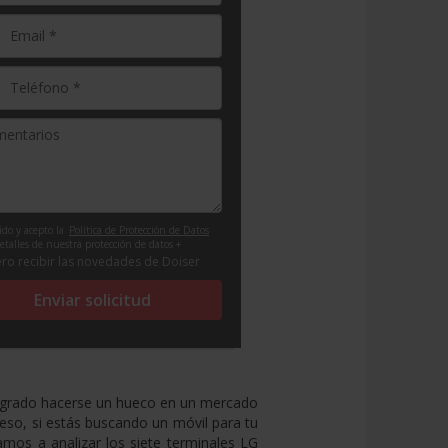
ído y acepto la
Política de Protección de Datos
etalles de nuestra protección de datos +
ro recibir las novedades de Doiser
Enviar solicitud
ogrado hacerse un hueco en un mercado
eso, si estás buscando un móvil para tu
amos a analizar los siete terminales LG