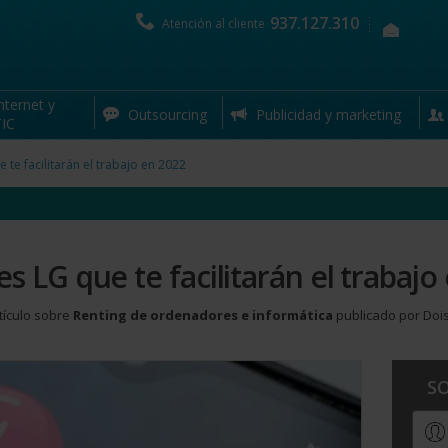
937.127.310
Atención al cliente
nternet y
tículo relacionado con la sección de
Renting de ordenadores e informát
Outsourcing
Publicidad y marketing
IC
 te facilitarán el trabajo en 2022
es LG que te facilitarán el trabajo
tículo sobre
Renting de ordenadores e informática
publicado por Doi
S