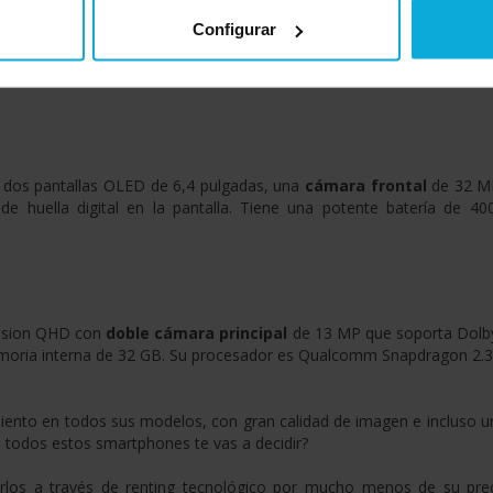
 doble,
5G
, 5 cámaras con inteligencia artificial y funciones avanza
Configurar
z (Qualcomm Snapdragon 855). Su memoria RAM es de 6 GB y su alm
parado para
responder a la perfección
sea lo que sea que necesite
 dos pantallas OLED de 6,4 pulgadas, una
cámara frontal
de 32 MP
 de huella digital en la pantalla. Tiene una potente batería d
Vision QHD con
doble cámara principal
de 13 MP que soporta Dolby
ria interna de 32 GB. Su procesador es Qualcomm Snapdragon 2.
ento en todos sus modelos, con gran calidad de imagen e incluso un 
e todos estos smartphones te vas a decidir?
irlos a través de renting tecnológico por mucho menos de su prec