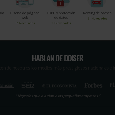
ría
Diseño de páginas
LOPD y protección
Renting de coches
web
de datos
61 Novedades
51 Novedades
23 Novedades
HABLAN DE DOISER
icen de nosotros los medios más prestigiosos nacionales e i
“
Negocios que ayudan a las pequeñas empresas
“