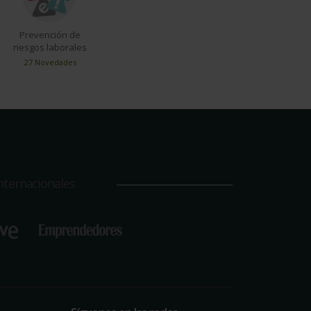
Prevención de
riesgos laborales
27 Novedades
nternacionales