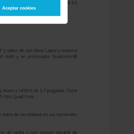
das. Tiene sistema operativo Android 9.0
Aceptar cookies
acenamiento interno de 128 GB.
s.
 y vídeo 4K con Rime Lapse y máxima
e 4000 mAh y un procesador Qualcomm®
 Vision y HDR10 de 5,7 pulgadas. Tiene
35 GHz Quad Core.
extra de versatilidad en sus terminales
io de venta y con servicio integral de