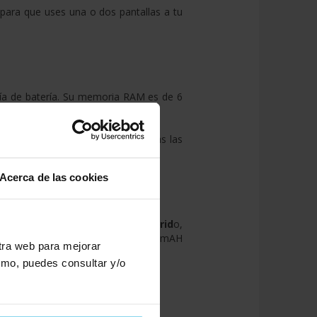
para que uses una o dos pantallas a tu
a de batería. Su memoria RAM es de 6
ámara es de 48 MP, para que hagas las
Acerca de las cookies
an mucho por la oficina.
Dual híbrid
o,
id 8.1 Oreo y su batería de 3.3000 mAH
stra web para mejorar
smo, puedes consultar y/o