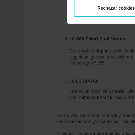
Este es un teléfono con pantalla
Rechazar cookies
Pie, con Octa-Core hasta 2.8GH
Todo un móvil de gama alta, pre
LG G8X ThinQ Dual Screen
Este modelo dispone también de
seguridad gracias a su sistema
Snapdragon™ 855.
LG LGH870 G6
Este es un móvil de pantalla Full
una memoria RAM de 4 GB y memo
Como ves, LG ofrece potencia y rendimi
de doble pantalla. ¿Ya sabes por cuál d
Si es así, recuerda que puedes adquir