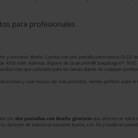
tos para profesionales
ante y exclusivo diseño. Cuneta con una pantalla panorámica OLED d
a de 4300 mAh. Además dispone de Qualcomm® Snapdragon™ 765G
idad más que suficiente para las tareas diarias de cualquier profesi
caciones y usar incluso las más potentes, siendo perfecto para el 
nta con
dos pantallas con diseño giratorio
que ofrecen un extra d
 Su duración de batería es bastante buena, con 5G y huella en panta