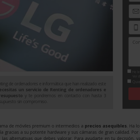
He le
Ver d
Quie
ting de ordenadores e informática
que han realizado este
necesitas un servicio de
Renting de ordenadores e
resupuesto
y te pondremos en contacto con hasta 3
supuesto sin compromiso.
ama de móviles premium o intermedios a
precios asequibles
. Ha l
ía gracias a su potente hardware y sus cámaras de gran calidad. Por 
s alternativas que debes valorar. Para ayudarte en tu decisión, v