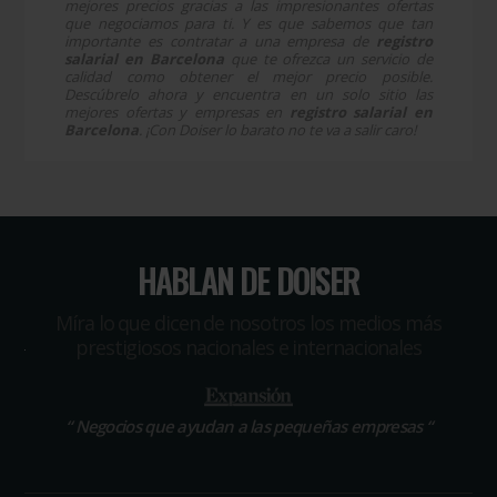
mejores precios gracias a las impresionantes ofertas
que negociamos para ti. Y es que sabemos que tan
importante es contratar a una empresa de
registro
salarial en Barcelona
que te ofrezca un servicio de
calidad como obtener el mejor precio posible.
Descúbrelo ahora y encuentra en un solo sitio las
mejores ofertas y empresas en
registro salarial en
Barcelona
. ¡Con Doiser lo barato no te va a salir caro!
HABLAN DE DOISER
Míra lo que dicen de nosotros los medios más
prestigiosos nacionales e internacionales
“
Negocios que ayudan a las pequeñas empresas
“