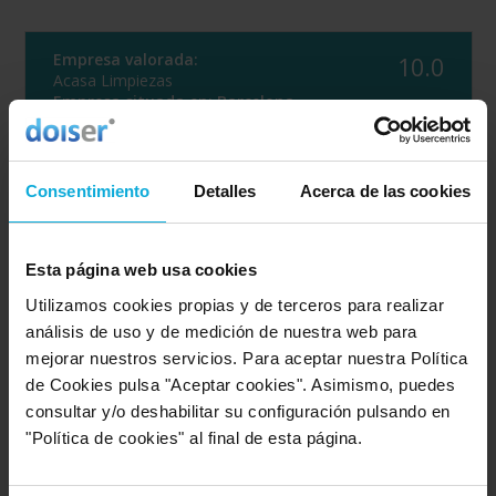
Empresa valorada:
10.0
Acasa Limpiezas
Empresa situada en:
Barcelona
Opinión de: Carme
Consentimiento
Detalles
Acerca de las cookies
¿Qué te ha gustado más?
Muy recomendables por su
amabilidad, rapidez, proximidad y personal cualificado.
Opinión realizada en: 25/01/2024
Esta página web usa cookies
Utilizamos cookies propias y de terceros para realizar
Detalles de la puntuación
análisis de uso y de medición de nuestra web para
10
Rapidez
mejorar nuestros servicios. Para aceptar nuestra Política
10
Amabilidad
de Cookies pulsa "Aceptar cookies". Asimismo, puedes
10
Calidad / precio
consultar y/o deshabilitar su configuración pulsando en
10
Servicio
"Política de cookies" al final de esta página.