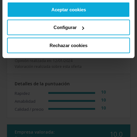
Empresa valorada:
10.0
Aceptar cookies
Acasa Limpiezas
Empresa situada en:
Barcelona
Configurar
Opinión de: Anónimo
¿Qué te ha gustado más?
el trato de Ernest,
Rechazar cookies
estupendo!!
Opinión realizada en: 12/01/2024
Valoración realizada sobre esta oferta
Detalles de la puntuación
10
Rapidez
10
Amabilidad
10
Calidad / precio
Empresa valorada:
10.0