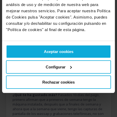
análisis de uso y de medición de nuestra web para
Detalles de la puntuación
mejorar nuestros servicios. Para aceptar nuestra Política
8
Rapidez
de Cookies pulsa "Aceptar cookies". Asimismo, puedes
10
consultar y/o deshabilitar su configuración pulsando en
Amabilidad
6
"Política de cookies" al final de esta página.
Calidad / precio
2
Servicio
Aceptar cookies
Empresa valorada:
4.0
Acquajet
Empresa que ofrece servicio en:
Configurar
Ciudad Real
Rechazar cookies
Opinión de: Anónimo
¿Qué te ha gustado más?
Pasados 10 días del pago,
primero afirman que a primeros de semana tengo la
máquina instalada, después que a finales de semana y
ahora que a la semana que viene, tengo las capturas de
pantalla de los wassap y grabaciones telefónicas, no son