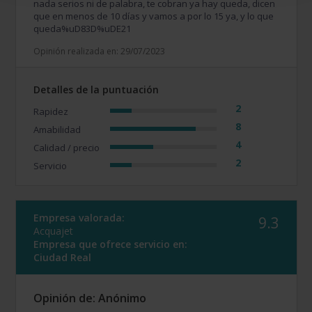
nada serios ni de palabra, te cobran ya hay queda, dicen
que en menos de 10 días y vamos a por lo 15 ya, y lo que
queda%uD83D%uDE21
Opinión realizada en: 29/07/2023
Detalles de la puntuación
2
Rapidez
8
Amabilidad
4
Calidad / precio
2
Servicio
Empresa valorada:
9.3
Acquajet
Empresa que ofrece servicio en:
Ciudad Real
Opinión de: Anónimo