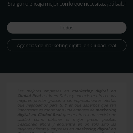
Si alguno encaja mejor con lo que necesitas, ¡púlsalo!
Todos
Agencias de marketing digital en Ciudad-real
Las mejores empresas en
marketing digital en
Ciudad Real
están en Doiser y además te ofrecen los
mejores precios gracias a las impresionantes ofertas
que negociamos para ti. Y es que sabemos que tan
importante es contratar a una empresa de
marketing
digital en Ciudad Real
que te ofrezca un servicio de
calidad como obtener el mejor precio posible.
Descúbrelo ahora y encuentra en un solo sitio las
mejores ofertas y empresas en
marketing digital en