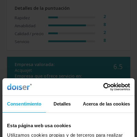
Detalles de la puntuación
2
Rapidez
8
Amabilidad
2
Calidad / precio
8
Servicio
Empresa valorada:
6.5
Acquajet
Empresa que ofrece servicio en:
Ciudad Real
Opinión de: Anónimo
Consentimiento
Detalles
Acerca de las cookies
¿Qué te ha gustado más?
MUY BUENA ATENCIÓN DE LA
PERSONA QUE NOS ATENDIÓ
Opinión realizada en: 11/08/2023
Esta página web usa cookies
Valoración realizada sobre esta oferta
Utilizamos cookies propias y de terceros para realizar