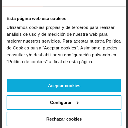
Opinión de: Anónimo
"El usuario no ha realizado ningun comentario".
Esta página web usa cookies
Opinión realizada en: 24/03/2026
Utilizamos cookies propias y de terceros para realizar
análisis de uso y de medición de nuestra web para
Detalles de la puntuación
mejorar nuestros servicios. Para aceptar nuestra Política
6
de Cookies pulsa "Aceptar cookies". Asimismo, puedes
Rapidez
6
consultar y/o deshabilitar su configuración pulsando en
Amabilidad
8
"Política de cookies" al final de esta página.
Calidad / precio
Empresa valorada:
10.0
Aceptar cookies
Alerta Prevenció
Configurar
Opinión de: Saray
"El usuario no ha realizado ningun comentario".
Rechazar cookies
Opinión realizada en: 20/03/2026