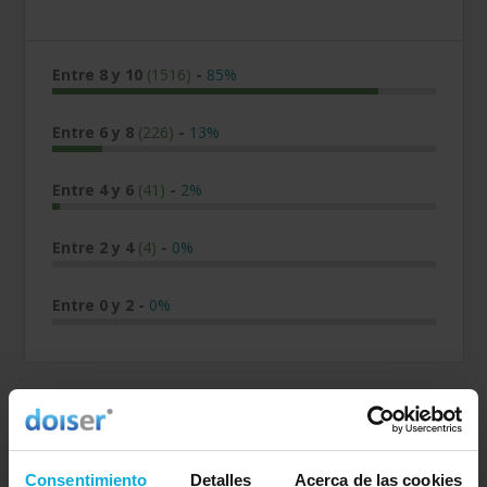
Entre 8 y 10
(1516)
-
85%
Entre 6 y 8
(226)
-
13%
Entre 4 y 6
(41)
-
2%
Entre 2 y 4
(4)
-
0%
Entre 0 y 2
-
0%
Empresa valorada:
6.7
Ayvens
Consentimiento
Detalles
Acerca de las cookies