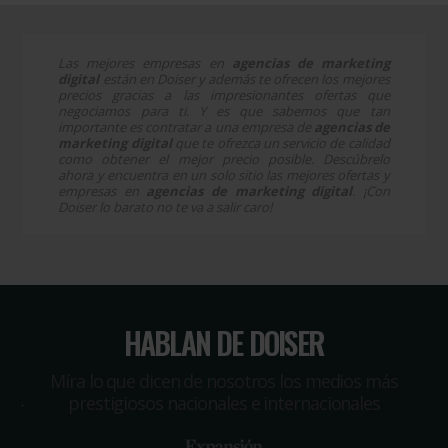
Las mejores empresas en
agencias de marketing
digital
están en Doiser y además te ofrecen los mejores
precios gracias a las impresionantes ofertas que
negociamos para ti. Y es que sabemos que tan
importante es contratar a una empresa de
agencias de
marketing digital
que te ofrezca un servicio de calidad
como obtener el mejor precio posible. Descúbrelo
ahora y encuentra en un solo sitio las mejores ofertas y
empresas en
agencias de marketing digital
. ¡Con
Doiser lo barato no te va a salir caro!
HABLAN DE DOISER
Míra lo que dicen de nosotros los medios más
prestigiosos nacionales e internacionales