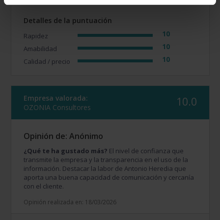
Detalles de la puntuación
10
Rapidez
10
Amabilidad
10
Calidad / precio
Empresa valorada:
10.0
OZONIA Consultores
Opinión de: Anónimo
¿Qué te ha gustado más?
El nivel de confianza que
transmite la empresa y la transparencia en el uso de la
información. Destacar la labor de Antonio Heredia que
aporta una buena capacidad de comunicación y cercanía
con el cliente.
Opinión realizada en: 18/03/2026