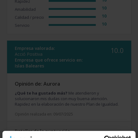
Rapidez
10
Amabilidad
10
Calidad / precio
10
Servicio
Empresa valorada:
10.0
Acció Positiva
Empresa que ofrece servicio en:
Islas Baleares
Opinión de: Aurora
¿Qué te ha gustado más?
Me atendieron y
solucionaron mis dudas con muy buena atención.
Rapidez en la elaboración de nuestro Plan de Igualdad.
Opinión realizada en: 09/07/2025
Detalles de la puntuación