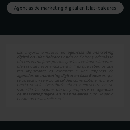
Agencias de marketing digital en Islas-baleares
Las mejores empresas en
agencias de marketing
digital en Islas Baleares
están en Doiser y además te
ofrecen los mejores precios gracias a las impresionantes
ofertas que negociamos para ti. Y es que sabemos que
tan importante es contratar a una empresa de
agencias de marketing digital en Islas Baleares
que
te ofrezca un servicio de calidad como obtener el mejor
precio posible. Descúbrelo ahora y encuentra en un
solo sitio las mejores ofertas y empresas en
agencias
de marketing digital en Islas Baleares
. ¡Con Doiser lo
barato no te va a salir caro!