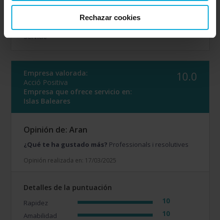
10
Amabilidad
Rechazar cookies
10
Calidad / precio
10
Servicio
Empresa valorada:
10.0
Acció Positiva
Empresa que ofrece servicio en:
Islas Baleares
Opinión de: Aran
¿Qué te ha gustado más?
Professionals i resolutives
Opinión realizada en: 17/03/2025
Detalles de la puntuación
10
Rapidez
10
Amabilidad