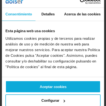
10
Rapidez
10
Amabilidad
10
Consentimiento
Detalles
Acerca de las cookies
Calidad / precio
10
Servicio
Esta página web usa cookies
Empresa valorada:
Utilizamos cookies propias y de terceros para realizar
10.0
Acció Positiva
análisis de uso y de medición de nuestra web para
Empresa que ofrece servicio en:
mejorar nuestros servicios. Para aceptar nuestra Política
Islas Baleares
de Cookies pulsa "Aceptar cookies". Asimismo, puedes
consultar y/o deshabilitar su configuración pulsando en
Opinión de: MAR GARCIA
"Política de cookies" al final de esta página.
¿Qué te ha gustado más?
Todo en general, rapidez,
amabilidad, calidad y servicio.
Opinión realizada en: 18/03/2025
Aceptar cookies
Detalles de la puntuación
Configurar
10
Rapidez