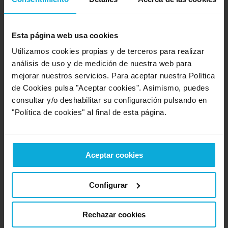
Esta página web usa cookies
Emotion
Utilizamos cookies propias y de terceros para realizar
análisis de uso y de medición de nuestra web para
Carrer Tuset 19, Atico 4 Barcelona
mejorar nuestros servicios. Para aceptar nuestra Política
8.0
Notable
(1 opinión)
de Cookies pulsa "Aceptar cookies". Asimismo, puedes
Tu coche eléctrico o híbrido enchufable de renting al
consultar y/o deshabilitar su configuración pulsando en
mejor precio y con todos los servicios incluidos con
"Política de cookies" al final de esta página.
Emotion. Infórmate sin compromiso.
(Empresa de renting renault koleos)
Aceptar cookies
Configurar
Rechazar cookies