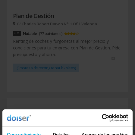
Plan de Gestión
C/ Charles Robert Darwin Nº11 Of.1 Valencia
8.2
Notable
(77 opiniones)
Renting de coches y furgonetas al mejor precio y
condiciones para tu empresa con Plan de Gestion. Pide
presupuesto y ahorra.
(Empresa de renting renault koleos)
Consentimiento
Detalles
Acerca de las cookies