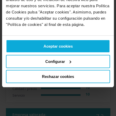
OZONIA Consultores
mejorar nuestros servicios. Para aceptar nuestra Política
de Cookies pulsa "Aceptar cookies". Asimismo, puedes
Opinión de: Anónimo
consultar y/o deshabilitar su configuración pulsando en
"Política de cookies" al final de esta página.
¿Qué te ha gustado más?
El nivel de confianza que
transmite la empresa y la transparencia en el uso de la
información. Destacar la labor de Antonio Heredia que
aporta una buena capacidad de comunicación y cercanía
con el cliente.
Aceptar cookies
Opinión realizada en: 18/03/2026
Configurar
Detalles de la puntuación
10
Rapidez
Rechazar cookies
10
Amabilidad
10
Calidad / precio
10
Servicio
Empresa valorada: