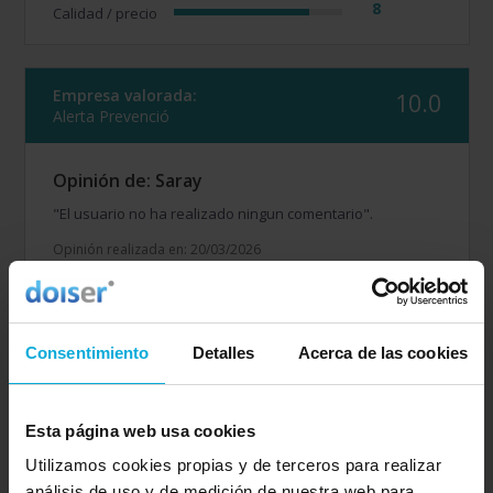
8
Calidad / precio
Empresa valorada:
10.0
Alerta Prevenció
Opinión de: Saray
"El usuario no ha realizado ningun comentario".
Opinión realizada en: 20/03/2026
Detalles de la puntuación
10
Rapidez
Consentimiento
Detalles
Acerca de las cookies
10
Amabilidad
10
Calidad / precio
Esta página web usa cookies
Utilizamos cookies propias y de terceros para realizar
Empresa valorada:
10.0
análisis de uso y de medición de nuestra web para