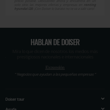
precio posible. Descúbrelo ahora y encuentra en un
solo sitio las mejores ofertas y empresas en
renting
hyundai i20
. ¡Con Doiser lo barato no te va a salir caro!
HABLAN DE DOISER
Míra lo que dicen de nosotros los medios más
prestigiosos nacionales e internacionales
“
El portal que ha revolucionado las compras profesionales
“
Negocios que ayudan a las pequeñas empresas
“
“
Doiser tour
Ayuda