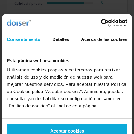
8
Calidad / precio
Empresa valorada:
10.0
Alerta Prevenció
Consentimiento
Detalles
Acerca de las cookies
Opinión de: Saray
"El usuario no ha realizado ningun comentario".
Esta página web usa cookies
Opinión realizada en: 20/03/2026
Utilizamos cookies propias y de terceros para realizar
análisis de uso y de medición de nuestra web para
Detalles de la puntuación
mejorar nuestros servicios. Para aceptar nuestra Política
de Cookies pulsa "Aceptar cookies". Asimismo, puedes
10
Rapidez
consultar y/o deshabilitar su configuración pulsando en
10
Amabilidad
"Política de cookies" al final de esta página.
10
Calidad / precio
Aceptar cookies
Empresa valorada:
10.0