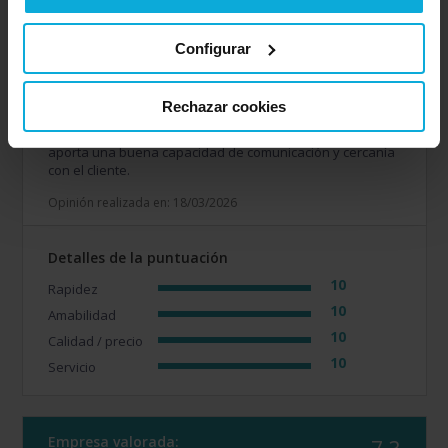
OZONIA Consultores
Configurar
Opinión de: Anónimo
¿Qué te ha gustado más?
El nivel de confianza que
Rechazar cookies
transmite la empresa y la transparencia en el uso de la
información. Destacar la labor de Antonio Heredia que
aporta una buena capacidad de comunicación y cercanía
con el cliente.
Opinión realizada en: 18/03/2026
Detalles de la puntuación
10
Rapidez
10
Amabilidad
10
Calidad / precio
10
Servicio
Empresa valorada: