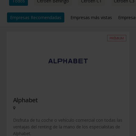
Todos
Citroën Berlingo
Citroën C1
Citroën C3
Empresas Recomendadas
Empresas más vistas
Empresa
PRÉMIUM
Alphabet
Disfruta de tu coche o vehículo comercial con todas las
ventajas del renting de la mano de los especialistas de
Alphabet.