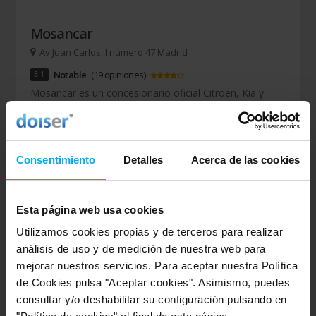
Mosancar
Av Juan Carlos, I número 47 Madrid
8.1
Notable
(19 opiniones)
Mosancar es un concesionario oficial Citroën, Kia y
Peugeot que ofrece renting de coches, compra,
servicios de mantenimiento y taller al mejor precio.
(Empresa de renting citroën)
Consentimiento
Detalles
Acerca de las cookies
4 ofertas
Esta página web usa cookies
Utilizamos cookies propias y de terceros para realizar
PRÉMIUM
análisis de uso y de medición de nuestra web para
mejorar nuestros servicios. Para aceptar nuestra Política
de Cookies pulsa "Aceptar cookies". Asimismo, puedes
consultar y/o deshabilitar su configuración pulsando en