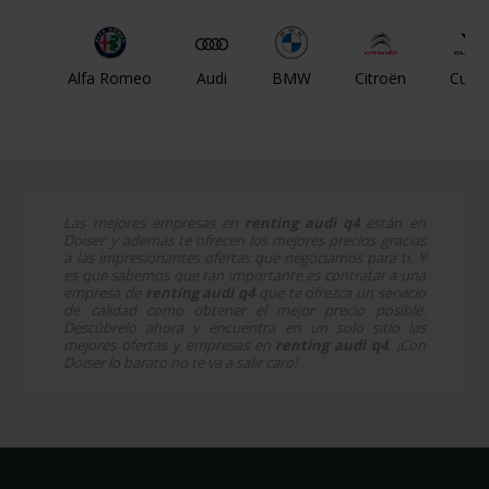
Alfa Romeo
Audi
BMW
Citroën
Cupr
Las mejores empresas en
renting audi q4
están en
Doiser y además te ofrecen los mejores precios gracias
a las impresionantes ofertas que negociamos para ti. Y
es que sabemos que tan importante es contratar a una
empresa de
renting audi q4
que te ofrezca un servicio
de calidad como obtener el mejor precio posible.
Descúbrelo ahora y encuentra en un solo sitio las
mejores ofertas y empresas en
renting audi q4
. ¡Con
Doiser lo barato no te va a salir caro!