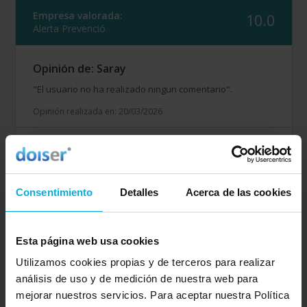
Empresa valorada:
10.0
Alerta Prevenció
Opinión de: Saray
"El usuario no ha realizado ningun comentario".
Opinión realizada en: 20/03/2026
Detalles de la puntuación
10
Rapidez
10
Amabilidad
Consentimiento
Detalles
Acerca de las cookies
10
Calidad / precio
Esta página web usa cookies
Empresa valorada:
10.0
Utilizamos cookies propias y de terceros para realizar
OZONIA Consultores
análisis de uso y de medición de nuestra web para
mejorar nuestros servicios. Para aceptar nuestra Política