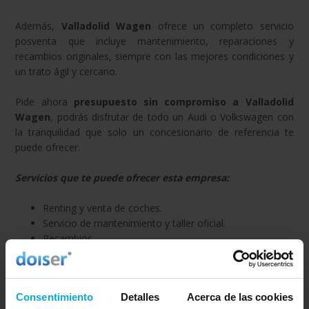
Además,
Valladolid Wagen
ofrece un completo servicio
posventa que incluye mantenimiento, reparaciones y
recambios originales, siempre con las mejores condiciones y
un trato ágil y cercano.
Pide ahora
presupuesto sin compromiso a Valladolid
Wagen
, podrás disfrutar de todo un Audi o Volkswagen con
la tranquilidad que solo un concesionario de referencia te
puede ofrecer.
Servicios que te puede ofrecer esta empresa:
Renting y venta de coches.
Servicio de mantenimiento y taller oficial.
Recambios.
Servicios financieros.
Consentimiento
Detalles
Acerca de las cookies