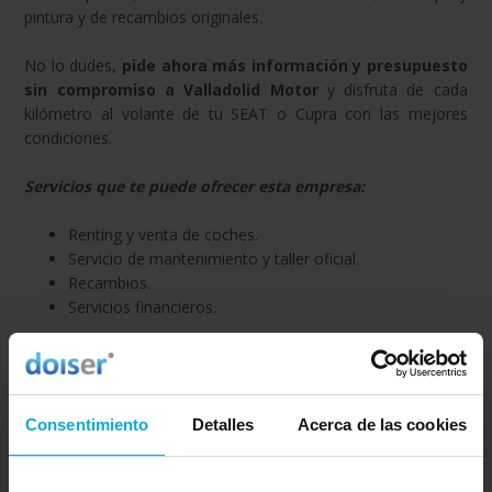
pintura y de recambios originales.
No lo dudes,
pide ahora más información y presupuesto
sin compromiso a Valladolid Motor
y disfruta de cada
kilómetro al volante de tu SEAT o Cupra con las mejores
condiciones.
Servicios que te puede ofrecer esta empresa:
Renting y venta de coches.
Servicio de mantenimiento y taller oficial.
Recambios.
Servicios financieros.
Empresa relacionada con la categoría: Renting de
Consentimiento
Detalles
Acerca de las cookies
coches
Ir a Renting de coches