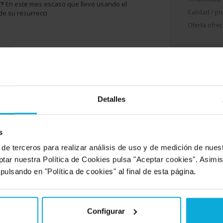
r?
En este mes escaso que llevo usando el
Calidad / pr
de su resurrecci
Oferta ofrec
SERVICIOS MÁS DEMANDADOS
Detalles
rás todo lo que necesites para tu empresa, pero estos son los servic
s
 de terceros para realizar análisis de uso y de medición de nue
ptar nuestra Política de Cookies pulsa "Aceptar cookies". Asimi
 pulsando en "Política de cookies" al final de esta página.
ría
Diseño de páginas
LOPD y protección
Renting de coches
web
de datos
56 Novedades
Configurar
51 Novedades
22 Novedades