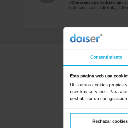
¿Qué crees que podría mejora
ordenador a ritmo de trabajo des
Consentimiento
En Doiser encontra
Esta página web usa cookie
Utilizamos cookies propias y
nuestros servicios. Para ace
deshabilitar su configuración
Gestoría y aseso
26 Novedades
Rechazar cookies