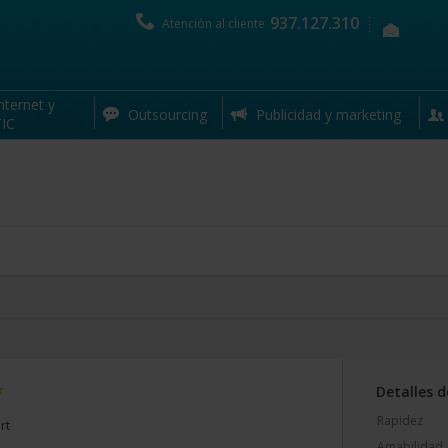
937.127.310
Atención al cliente
50% 
nternet y
Outsourcing
Publicidad y marketing
IC
Detalles d
Rapidez
rt
Amabilidad