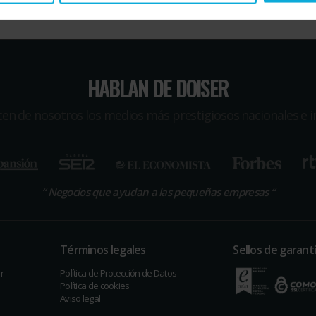
HABLAN DE DOISER
icen de nosotros los medios más prestigiosos nacionales e i
“
Negocios que ayudan a las pequeñas empresas
“
Términos legales
Sellos de garant
r
Política de Protección de Datos
Política de cookies
Aviso legal