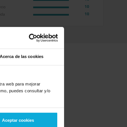
10
ecio
10
ida
Acerca de las cookies
ios TOP del momento
stra web para mejorar
smo, puedes consultar y/o
Prevención de
riesgos laborales
Aceptar cookies
23 Novedades