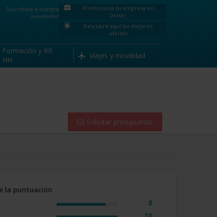
Promociona tu empresa en
Suscríbete a nuestra
Solicitar presupuesto
Doiser
Descuento
newsletter
Descubre aquí las mejores
ofertas
Formación y RR.
Viajes y movilidad
HH.
Solicitar presupuesto
e la puntuación
8
10