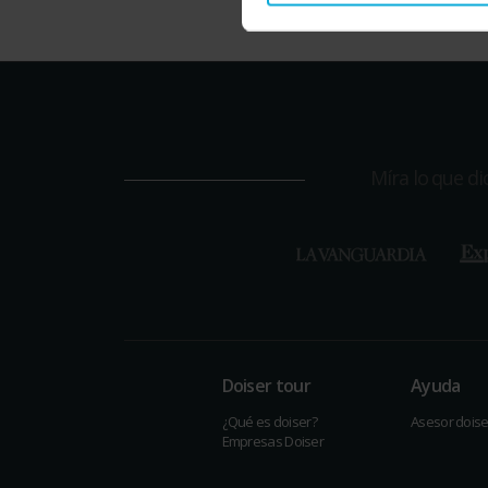
Míra lo que d
Doiser tour
Ayuda
¿Qué es doiser?
Asesor doise
Empresas Doiser