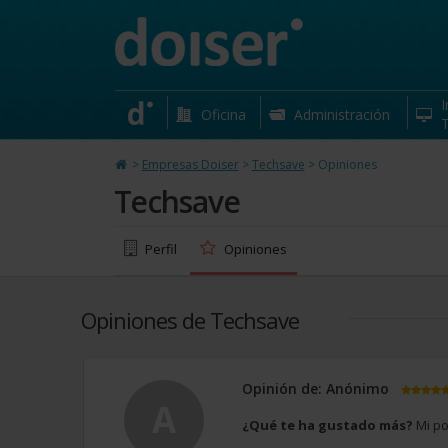
Techsave
Maria Diaz de Haro, 5 Vizcaya
I
Oficina
Administración
T
>
Empresas Doiser
>
Techsave
>
Opiniones
Techsave
Perfil
Opiniones
Opiniones de Techsave
Opinión de: Anónimo
A
¿Qué te ha gustado más?
Mi po