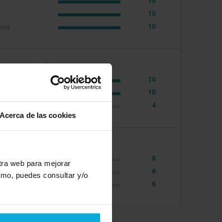
10
10
10
ecio
e la puntuación
10
10
4
ecio
Acerca de las cookies
e la puntuación
8
stra web para mejorar
6
smo, puedes consultar y/o
6
ecio