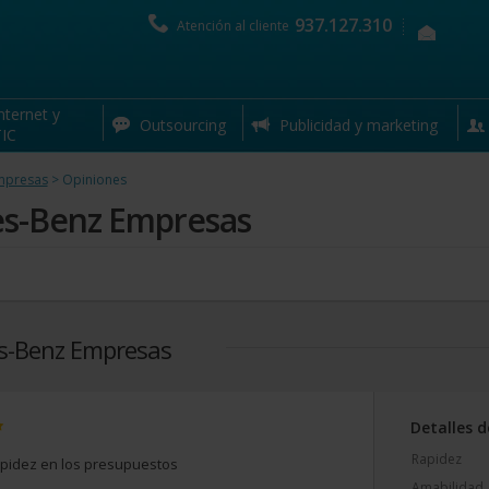
937.127.310
esas
Atención al cliente
nternet y
Outsourcing
Publicidad y marketing
IC
mpresas
>
Opiniones
es-Benz Empresas
es-Benz Empresas
Detalles d
Rapidez
pidez en los presupuestos
Amabilidad