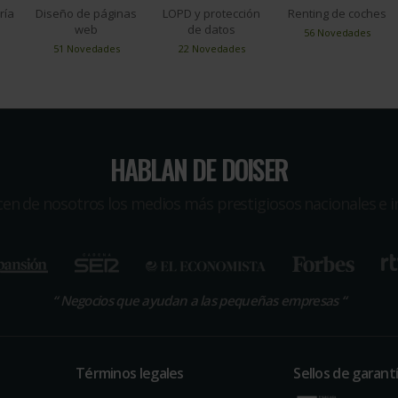
ría
Diseño de páginas
LOPD y protección
Renting de coches
web
de datos
56 Novedades
51 Novedades
22 Novedades
HABLAN DE DOISER
icen de nosotros los medios más prestigiosos nacionales e i
“
Negocios que ayudan a las pequeñas empresas
“
Términos legales
Sellos de garant