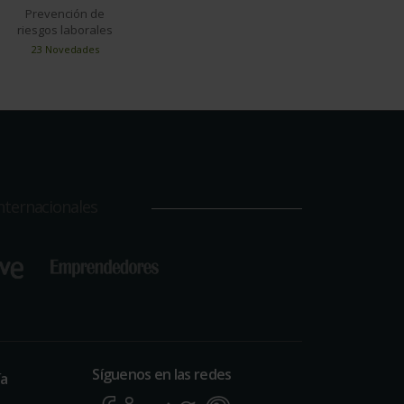
Prevención de
riesgos laborales
23 Novedades
nternacionales
Síguenos en las redes
ía