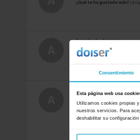
A
¿Qué te ha gustado más?
La ra
Opinión de: Anónimo
A
¿Qué te ha gustado más?
Rapid
ofrecida
Consentimiento
Opinión de: Anónimo
Esta página web usa cookie
A
¿Qué te ha gustado más?
la ra
Utilizamos cookies propias y
nuestros servicios. Para ace
deshabilitar su configuración
Respuesta d
Muchas gracia