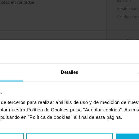
Rapidez
pidez en contactar.
Amabilidad
Calidad / pr
Detalles d
Rapidez
ez en contactar, el precio no se ajusta a la oferta
Amabilidad
Calidad / pr
Detalles
Detalles d
s
Rapidez
pidez
 de terceros para realizar análisis de uso y de medición de nue
Amabilidad
ptar nuestra Política de Cookies pulsa "Aceptar cookies". Asimi
Calidad / pr
 pulsando en "Política de cookies" al final de esta página.
e la empresa
s por tu sinceridad ¡¡