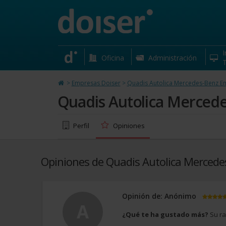
Quadis Autolica Mercedes-Benz Empr
Carrer Comte D'Urgell 229-233 Barcelona
I
Oficina
Administración
T
>
Empresas Doiser
>
Quadis Autolica Mercedes-Benz E
Quadis Autolica Merced
Perfil
Opiniones
Opiniones de Quadis Autolica Merced
Opinión de: Anónimo
A
¿Qué te ha gustado más?
Su ra