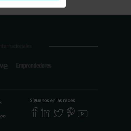
nternacionales
Síguenos en las redes
ía