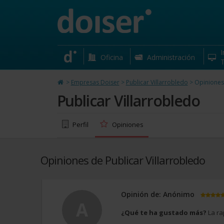
Publicar Villarrobledo
Barcelona
I
Oficina
Administración
T
>
Empresas Doiser
>
Publicar Villarrobledo
>
Opiniones
Publicar Villarrobledo
Perfil
Opiniones
Opiniones de Publicar Villarrobledo
Opinión de: Anónimo
A
¿Qué te ha gustado más?
La ra