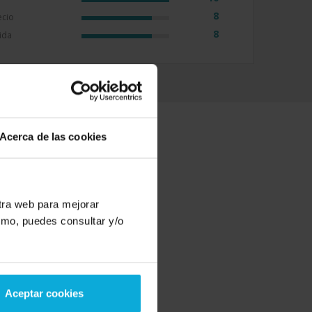
8
ecio
8
ida
Acerca de las cookies
ios TOP del momento
stra web para mejorar
smo, puedes consultar y/o
Prevención de
riesgos laborales
Aceptar cookies
24 Novedades