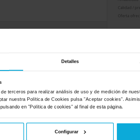
Calidad / pr
Oferta ofrec
SERVICIOS MÁS DEMANDADOS
Detalles
rás todo lo que necesites para tu empresa, pero estos son los servic
s
 de terceros para realizar análisis de uso y de medición de nue
ptar nuestra Política de Cookies pulsa "Aceptar cookies". Asimi
 pulsando en "Política de cookies" al final de esta página.
ría
Diseño de páginas
LOPD y protección
Renting de coches
web
de datos
56 Novedades
Configurar
51 Novedades
22 Novedades