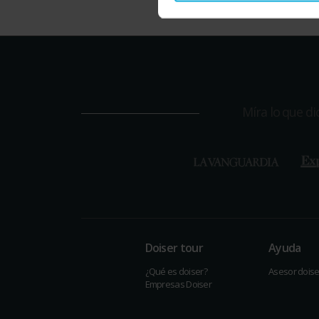
Míra lo que d
Doiser tour
Ayuda
¿Qué es doiser?
Asesor doise
Empresas Doiser