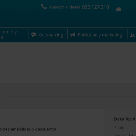
937.127.310
Atención al cliente
15% 
nternet y
Outsourcing
Publicidad y marketing
IC
Detalles d
Rapidez
pidez,amabilidad y descuento!
Amabilidad