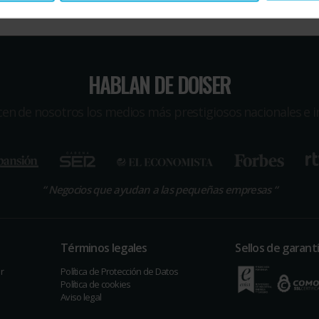
HABLAN DE DOISER
icen de nosotros los medios más prestigiosos nacionales e i
“
Negocios que ayudan a las pequeñas empresas
“
Términos legales
Sellos de garant
r
Política de Protección de Datos
Política de cookies
Aviso legal