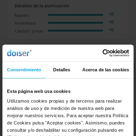
Detalles de la puntuación
10
Rapidez
10
Amabilidad
10
Calidad / precio
Opinión de: Anónimo
¿Qué te ha gustado más?
La atención teléfonica de
Consentimiento
Detalles
Acerca de las cookies
primera llamada de contacto, muy mala. Sin mostrar
interés, y la explicación es que no estaba en horario de
atención, que volviese a llamar.
Esta página web usa cookies
Opinión realizada en: 20/06/2023
Utilizamos cookies propias y de terceros para realizar
análisis de uso y de medición de nuestra web para
Detalles de la puntuación
mejorar nuestros servicios. Para aceptar nuestra Política
2
Rapidez
de Cookies pulsa "Aceptar cookies". Asimismo, puedes
2
Amabilidad
consultar y/o deshabilitar su configuración pulsando en
6
Calidad / precio