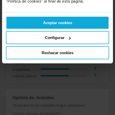
"Política de cookies" al final de esta página.
Opinión de: Anónimo
Aceptar cookies
¿Qué te ha gustado más?
Por el momento lo vemos
muy costoso
Configurar
Opinión realizada en: 17/03/2023
Rechazar cookies
Detalles de la puntuación
6
Rapidez
6
Amabilidad
6
Calidad / precio
Opinión de: Anónimo
"El usuario no ha realizado ningun comentario".
Opinión realizada en: 24/06/2019