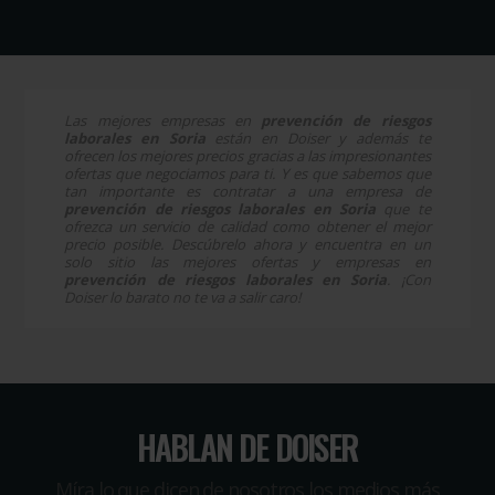
Las mejores empresas en
prevención de riesgos
laborales en Soria
están en Doiser y además te
ofrecen los mejores precios gracias a las impresionantes
ofertas que negociamos para ti. Y es que sabemos que
tan importante es contratar a una empresa de
prevención de riesgos laborales en Soria
que te
ofrezca un servicio de calidad como obtener el mejor
precio posible. Descúbrelo ahora y encuentra en un
solo sitio las mejores ofertas y empresas en
prevención de riesgos laborales en Soria
. ¡Con
Doiser lo barato no te va a salir caro!
HABLAN DE DOISER
Míra lo que dicen de nosotros los medios más