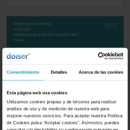
Empresa valorada:
10.0
Acquajet
Empresa que ofrece servicio en:
Soria
Opinión de: Anónimo
¿Qué te ha gustado más?
Calidad-precio
Consentimiento
Detalles
Acerca de las cookies
Opinión realizada en: 23/02/2024
Detalles de la puntuación
Esta página web usa cookies
10
Rapidez
Utilizamos cookies propias y de terceros para realizar
10
Amabilidad
análisis de uso y de medición de nuestra web para
10
Calidad / precio
mejorar nuestros servicios. Para aceptar nuestra Política
de Cookies pulsa "Aceptar cookies". Asimismo, puedes
consultar y/o deshabilitar su configuración pulsando en