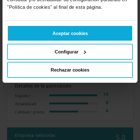
"Política de cookies" al final de esta página.
Empresa valorada:
8.0
Acquajet
Empresa que ofrece servicio en:
Soria
Aceptar cookies
Opinión de: Anónimo
Configurar
¿Qué te ha gustado más?
Han sido muy rápidos en
contactar conmigo
Opinión realizada en: 31/01/2024
Rechazar cookies
Detalles de la puntuación
10
Rapidez
8
Amabilidad
6
Calidad / precio
Empresa valorada:
5.0