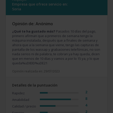
Empresa que ofrece servicio en:
Soria
Opinión de: Anónimo
¿Qué te ha gustado más?
Pasados 10 días del pago,
primero afirman que a primeros de semana tengo la
máquina instalada, después que a finales de semana y
ahora que a la semana que viene, tengo las capturas de
pantalla de los wassap y grabaciones telefónicas, no son
nada serios ni de palabra, te cobran ya hay queda, dicen
que en menos de 10 días y vamos a por lo 15 ya, y lo que
queda%uD83D%uDE21
Opinión realizada en: 29/07/2023
Detalles de la puntuación
2
Rapidez
8
Amabilidad
4
Calidad / precio
2
Servicio