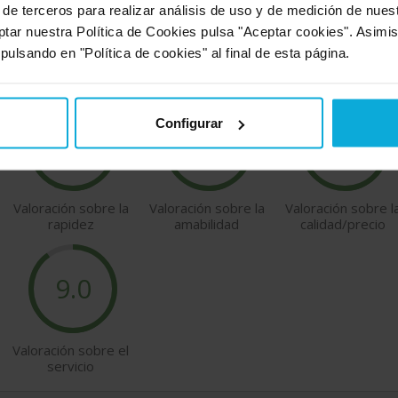
 de terceros para realizar análisis de uso y de medición de nue
ros usuarios sobre las empresas Doiser que ofrecen
prevención de ri
ptar nuestra Política de Cookies pulsa "Aceptar cookies". Asimi
 pulsando en "Política de cookies" al final de esta página.
Configurar
9.3
9.4
8.6
Valoración sobre la
Valoración sobre la
Valoración sobre l
rapidez
amabilidad
calidad/precio
9.0
Valoración sobre el
servicio