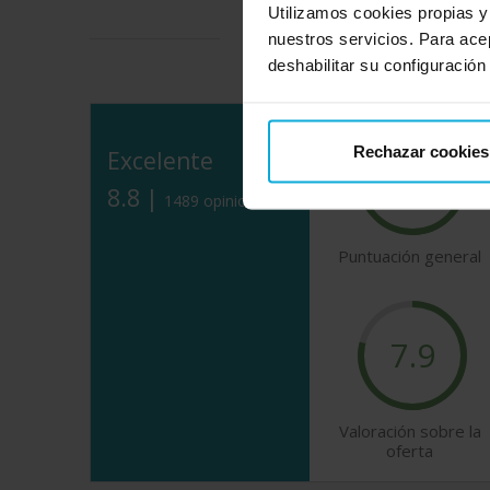
Utilizamos cookies propias y
Descubre lo que dicen nuest
nuestros servicios. Para ace
deshabilitar su configuración
Rechazar cookies
Excelente
8.8
8.8 |
1489 opiniones
Puntuación general
7.9
Valoración sobre la
oferta