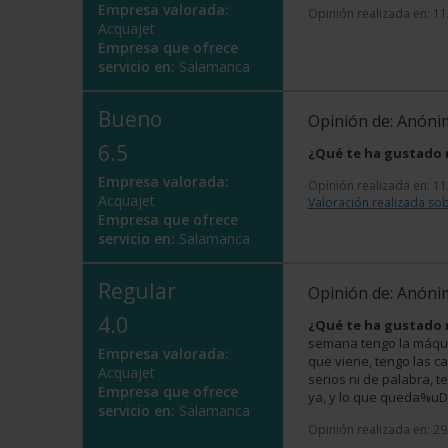
Empresa valorada:
Opinión realizada en: 1
Acquajet
Empresa que ofrece
servicio en:
Salamanca
Bueno
Opinión de: Anón
6.5
¿Qué te ha gustado
Empresa valorada:
Opinión realizada en: 1
Acquajet
Valoración realizada sob
Empresa que ofrece
servicio en:
Salamanca
Regular
Opinión de: Anón
4.0
¿Qué te ha gustado
semana tengo la máqui
Empresa valorada:
que viene, tengo las c
Acquajet
serios ni de palabra, 
Empresa que ofrece
ya, y lo que queda%
servicio en:
Salamanca
Opinión realizada en: 2