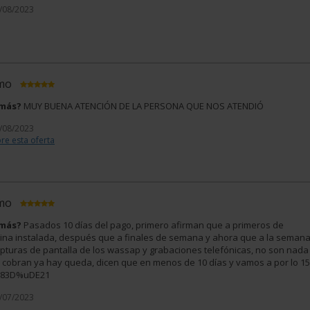
1/08/2023
imo
 más?
MUY BUENA ATENCIÓN DE LA PERSONA QUE NOS ATENDIÓ
1/08/2023
re esta oferta
imo
 más?
Pasados 10 días del pago, primero afirman que a primeros de
na instalada, después que a finales de semana y ahora que a la seman
apturas de pantalla de los wassap y grabaciones telefónicas, no son nada
te cobran ya hay queda, dicen que en menos de 10 días y vamos a por lo 15
uD83D%uDE21
9/07/2023