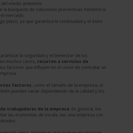
o del medio ambiente.
que la búsqueda de soluciones preventivas fomenta la
 el mercado.
go plazo, ya que garantiza la continuidad y el éxito
rantizar la seguridad y el bienestar de los
, en muchos casos,
recurren a servicios de
 los factores que influyen en el coste de contratar un
empresa.
versos factores
, como el tamaño de la empresa, el
ambién pueden variar dependiendo de la calidad y los
de trabajadores de la empresa
. En general, los
char las economías de escala. Así, una empresa con
pleados.
revención ajeno. Empresas que operan en sectores