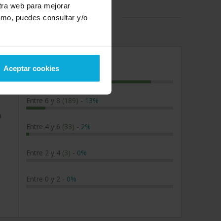
stra web para mejorar
esgos laborales en Salamanca
smo, puedes consultar y/o
Aceptar cookies
Entre 8 y 10
(1264)
-
85%
Entre 6 y 8
(189)
-
13%
a
Entre 4 y 6
(33)
-
2%
Entre 2 y 4
(3)
-
0%
Entre 0 y 2
-
0%