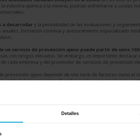
 la industria química o la minería, podrían enfrentarse a costes 
comerciales.
 a desarrollar
y la periodicidad de las evaluaciones y seguimien
as anuales, formación continua y asesoramiento especializado tend
ásico.
de un servicio de prevención ajeno puede partir de unos 100
sas con riesgos elevados. Sin embargo, es importante destacar qu
s de cada empresa y del proveedor de servicios de prevención el
 de prevención ajeno depende de una serie de factores como el ta
 la calidad de los servicios ofrecidos por la empresa de prevenció
dades
y consideren diferentes opciones antes de contratar un ser
Detalles
s
VALORACIONES DE NUESTROS USUARIOS