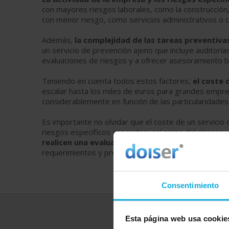
con mayores riesgos laborales, como la construcción,
con menor riesgo, como servicios administrativos o 
Además,
la complejidad de las tareas preventivas
un servicio de prevención ajeno que incluye auditorí
evaluaciones de riesgos y a ofrecer asesoramiento b
Teniendo en cuenta todos estos factores,
el coste 
escalar hasta los miles de euros para grandes empre
considerablemente en función de las particularidade
Es importante no olvidar que el coste de un servicio
riesgos específicos asociados, así como del alcance y
realicen una evaluación detallada de sus necesi
requerimientos y presupuesto.
Consentimiento
Esta página web usa cookie