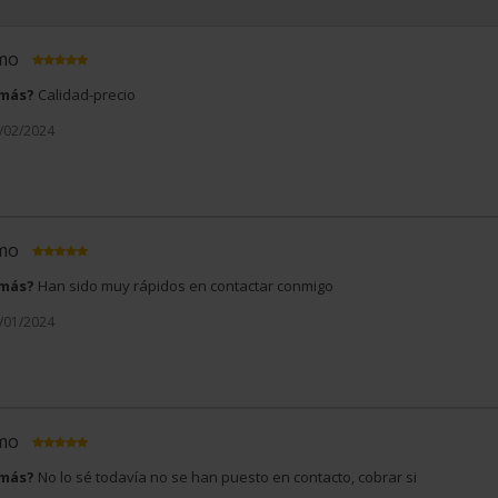
imo
 más?
Calidad-precio
3/02/2024
imo
 más?
Han sido muy rápidos en contactar conmigo
1/01/2024
imo
 más?
No lo sé todavía no se han puesto en contacto, cobrar si