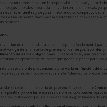
muestra un compromiso con la responsabilidad social y el cuidad
 de riesgos laborales impulsa la innovación en las empresas, ya 
orales más eficientes y seguras, mejorando su competitividad en
ales es un elemento clave para la sostenibilidad empresarial a lar
us recursos.
jeno?
evención de riesgos laborales es un aspecto fundamental para ga
mativa vigente en materia de prevención de riesgos laborales y
limiento de estas obligaciones
. En este artículo, analizaremos
a estimación aproximada del coste que podría suponer para una 
e de un servicio de prevención ajeno varía en función de di
 los riesgos específicos asociados a ella. Además, los precios t
calcular el coste de un servicio de prevención ajeno es el
número 
de la plantilla, ya que las empresas de prevención pueden aprove
levado por trabajador que una empresa con un gran número de em
icos asociados también influyen en el coste
del servicio de p