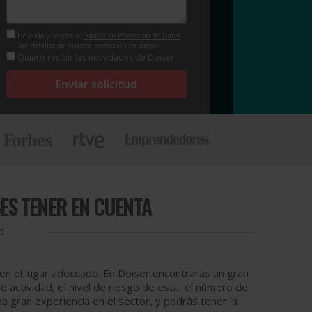
He leído y acepto la
Política de Protección de Datos
Ver detalles de nuestra protección de datos +
Quiero recibir las novedades de Doiser
Enviar solicitud
ES TENER EN CUENTA
d
 en el lugar adecuado. En Doiser encontrarás un gran
actividad, el nivel de riesgo de esta, el número de
 gran experiencia en el sector, y podrás tener la