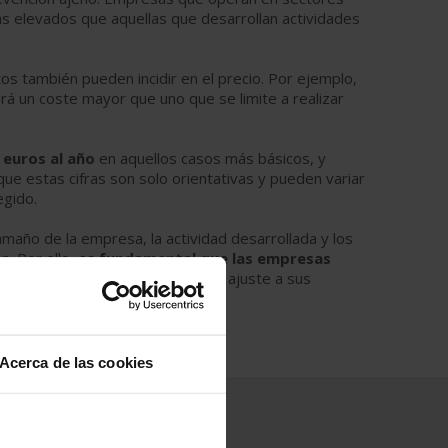
más elevados que aquellas que desarrollan actividades
tos también pueden incidir en el precio. Por ejemplo,
rá un coste mayor que uno que se limite a realizar
 euros al año
en aquellos casos más básicos, y
e estas cifras son solo orientativas y pueden variar
egido.
maño de la empresa, la actividad desarrollada y los
n. Por ello,
es fundamental que las empresas
vicio de prevención ajeno que se ajuste a sus
Acerca de las cookies