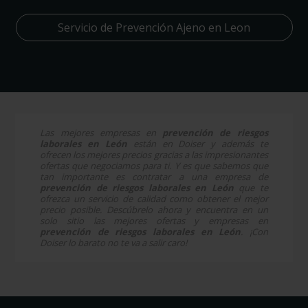
Servicio de Prevención Ajeno en Leon
Las mejores empresas en
prevención de riesgos
laborales en León
están en Doiser y además te
ofrecen los mejores precios gracias a las impresionantes
ofertas que negociamos para ti. Y es que sabemos que
tan importante es contratar a una empresa de
prevención de riesgos laborales en León
que te
ofrezca un servicio de calidad como obtener el mejor
precio posible. Descúbrelo ahora y encuentra en un
solo sitio las mejores ofertas y empresas en
prevención de riesgos laborales en León
. ¡Con
Doiser lo barato no te va a salir caro!