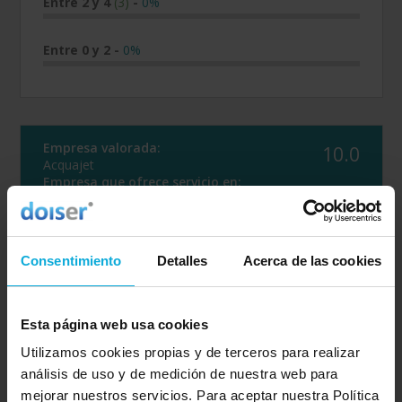
Entre 2 y 4
(3)
-
0%
Entre 0 y 2
-
0%
Empresa valorada:
10.0
Acquajet
Empresa que ofrece servicio en:
León
Opinión de: Anónimo
Consentimiento
Detalles
Acerca de las cookies
¿Qué te ha gustado más?
Calidad-precio
Opinión realizada en: 23/02/2024
Esta página web usa cookies
Utilizamos cookies propias y de terceros para realizar
Detalles de la puntuación
análisis de uso y de medición de nuestra web para
10
Rapidez
mejorar nuestros servicios. Para aceptar nuestra Política