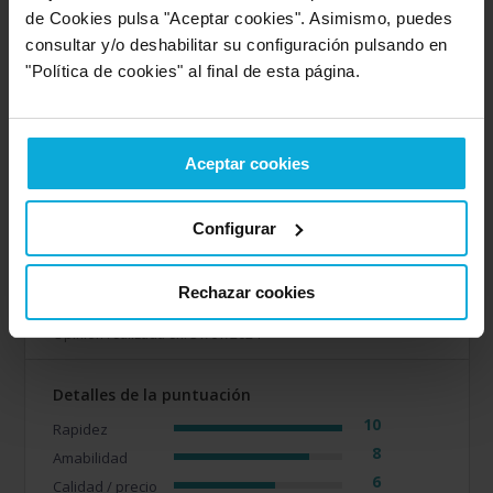
10
Amabilidad
de Cookies pulsa "Aceptar cookies". Asimismo, puedes
10
Calidad / precio
consultar y/o deshabilitar su configuración pulsando en
"Política de cookies" al final de esta página.
Empresa valorada:
8.0
Acquajet
Empresa que ofrece servicio en:
Aceptar cookies
León
Configurar
Opinión de: Anónimo
¿Qué te ha gustado más?
Han sido muy rápidos en
Rechazar cookies
contactar conmigo
Opinión realizada en: 31/01/2024
Detalles de la puntuación
10
Rapidez
8
Amabilidad
6
Calidad / precio