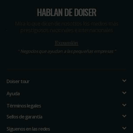
HABLAN DE DOISER
Míra lo que dicen de nosotros los medios más
prestigiosos nacionales e internacionales
“
El portal que ha revolucionado las compras profesionales
“
Negocios que ayudan a las pequeñas empresas
“
“
Doiser tour
Ayuda
Términos legales
Sellos de garantía
Síguenos en las redes