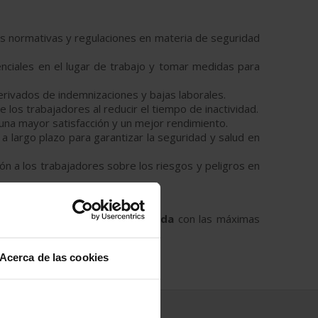
as normativas y regulaciones en materia de seguridad
enciales en el lugar de trabajo y tomar medidas para
erivados de indemnizaciones y bajas laborales.
 los trabajadores al reducir el tiempo de inactividad.
una mayor satisfacción y un mejor rendimiento.
a largo plazo para garantizar la seguridad y salud en
ón a los trabajadores sobre los riesgos y peligros en
de riesgos laborales en Granada
con las máximas
Acerca de las cookies