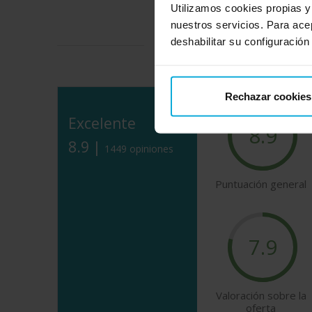
Utilizamos cookies propias y
nuestros servicios. Para ace
deshabilitar su configuración
Descubre lo que dicen nues
Rechazar cookies
Excelente
8.9
8.9 |
1449 opiniones
Puntuación general
7.9
Valoración sobre la
oferta