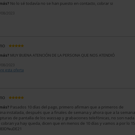
 más?
No lo sé todavía no se han puesto en contacto, cobrar si
1/08/2023
imo
 más?
MUY BUENA ATENCIÓN DE LA PERSONA QUE NOS ATENDIÓ
1/08/2023
re esta oferta
imo
 más?
Pasados 10 días del pago, primero afirman que a primeros de
na instalada, después que a finales de semana y ahora que a la seman
apturas de pantalla de los wassap y grabaciones telefónicas, no son nada
te cobran ya hay queda, dicen que en menos de 10 días y vamos a por lo 15
uD83D%uDE21