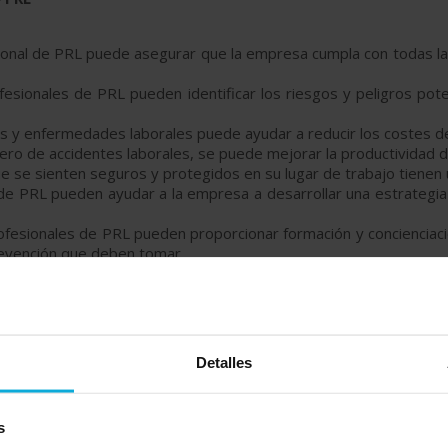
sional de PRL puede asegurar que la empresa cumpla con todas l
ofesionales de PRL pueden identificar los riesgos y peligros pot
es y enfermedades laborales puede ayudar a reducir los costes d
úmero de accidentes laborales, se puede mejorar la productividad de
ue se sienten seguros y protegidos en su lugar de trabajo tienen 
 de PRL pueden ayudar a la empresa a desarrollar una estrategia 
rofesionales de PRL pueden proporcionar formación y concienciaci
revención que deben tomar.
uesto sin compromiso y
contrata un servicio de prevención 
.
Detalles
s