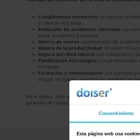
Cumplimiento normativo
: Un servicio profe
y salud en el trabajo.
Reducción de accidentes laborales
: Los pr
evitar accidentes y lesiones.
Ahorro de costes
: La prevención de accident
Mejora de la productividad
: Al reducir el n
Mejora del clima laboral
: Los trabajadores q
Planificación estratégica
: Los profesionales
el trabajo.
Formación y concienciación
: Los servicios p
el lugar de trabajo, así como las medidas de p
No lo dudes, pide ahora más información y presup
garantías de calidad y a un precio realmente ajustado
Consentimiento
Esta página web usa cookie