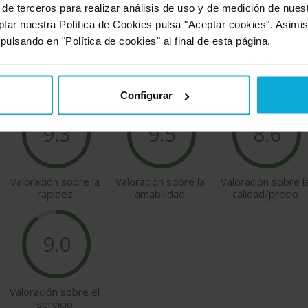
 de terceros para realizar análisis de uso y de medición de nue
VALORACIONES DE NUESTROS USUARIOS
ptar nuestra Política de Cookies pulsa "Aceptar cookies". Asimi
 pulsando en "Política de cookies" al final de esta página.
tros usuarios sobre las empresas Doiser que ofrecen
prevención de r
Configurar
9.3
9.5
8.6
Valoración sobre la
Valoración sobre la
Valoración sobre l
rapidez
amabilidad
calidad/precio
9.0
Valoración sobre el
servicio