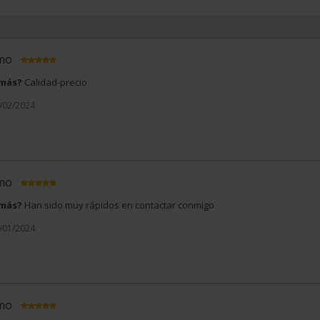
imo
 más?
Calidad-precio
3/02/2024
imo
 más?
Han sido muy rápidos en contactar conmigo
1/01/2024
imo