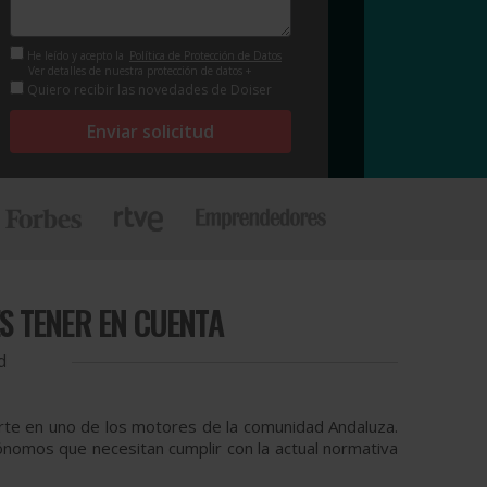
He leído y acepto la
Política de Protección de Datos
Ver detalles de nuestra protección de datos +
Quiero recibir las novedades de Doiser
Enviar solicitud
S TENER EN CUENTA
d
ierte en uno de los motores de la comunidad Andaluza.
nomos que necesitan cumplir con la actual normativa