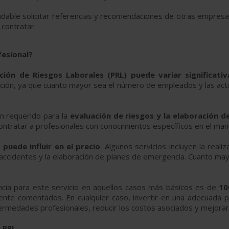
dable solicitar referencias y recomendaciones de otras empres
contratar.
fesional?
nción de Riesgos Laborales (PRL) puede variar significati
ación, ya que cuanto mayor sea el número de empleados y las activ
ón requerido para la
evaluación de riesgos y la elaboración d
ntratar a profesionales con conocimientos específicos en el mane
puede influir en el precio
. Algunos servicios incluyen la reali
accidentes y la elaboración de planes de emergencia. Cuanto may
ncia para este servicio en aquellos casos más básicos es de
10
ente comentados. En cualquier caso, invertir en una adecuada
rmedades profesionales, reducir los costos asociados y mejorar l
e PRL