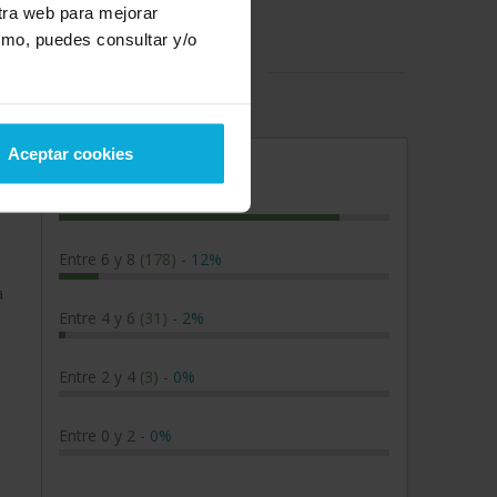
stra web para mejorar
smo, puedes consultar y/o
iesgos laborales en Granada
Aceptar cookies
Entre 8 y 10
(1237)
-
85%
Entre 6 y 8
(178)
-
12%
a
Entre 4 y 6
(31)
-
2%
Entre 2 y 4
(3)
-
0%
Entre 0 y 2
-
0%