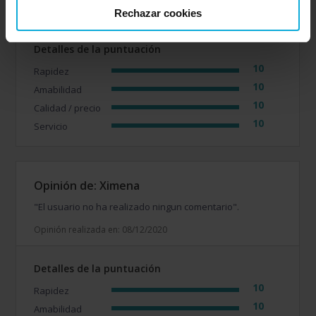
Opinión realizada en: 08/12/2020
Rechazar cookies
Detalles de la puntuación
10
Rapidez
10
Amabilidad
10
Calidad / precio
10
Servicio
Opinión de: Ximena
"El usuario no ha realizado ningun comentario".
Opinión realizada en: 08/12/2020
Detalles de la puntuación
10
Rapidez
10
Amabilidad