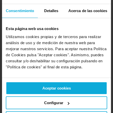
Consentimiento
Detalles
Acerca de las cookies
Mantenimiento informático para empresas
Trabaja con la tranquilidad de tener tus sistemas
protegidos y a pleno rendimiento
Esta página web usa cookies
Utilizamos cookies propias y de terceros para realizar
35
€/
mes
desde
análisis de uso y de medición de nuestra web para
mejorar nuestros servicios. Para aceptar nuestra Política
Ver oferta
de Cookies pulsa "Aceptar cookies". Asimismo, puedes
consultar y/o deshabilitar su configuración pulsando en
"Política de cookies" al final de esta página.
Opiniones de Pcyredes
Aceptar cookies
Opinión de: María Teresa Nena
Configurar
¿Qué te ha gustado más?
Su experiencia en
informática