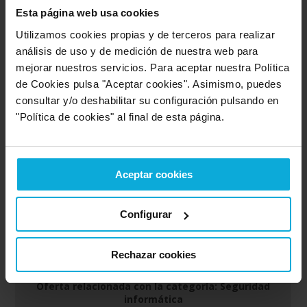
Informe del estado de seguridad desde una sola
Esta página web usa cookies
plataforma.
Utilizamos cookies propias y de terceros para realizar
Protección de los datos en todos los servidores
generales.
análisis de uso y de medición de nuestra web para
mejorar nuestros servicios. Para aceptar nuestra Política
de Cookies pulsa "Aceptar cookies". Asimismo, puedes
¿Qué te ofrecemos con esta oferta de seguridad
informática de Numentech?
consultar y/o deshabilitar su configuración pulsando en
"Política de cookies" al final de esta página.
Numen Box SOHO
desde solo 49 €/mes + IVA
ESET® Protect Advanced
Aceptar cookies
desde solo 199,50 €/mes + IVA
Numen Box SOHO + ESET® Protect Advanced
Configurar
desde solo 69 €/mes + IVA
Rechazar cookies
Oferta relacionada con la categoría: Seguridad
informática