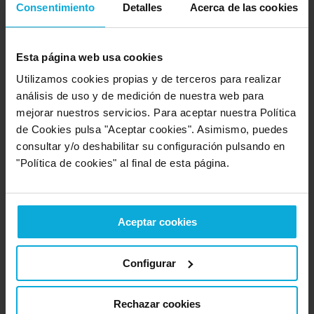
Consentimiento
Detalles
Acerca de las cookies
afectar la capacidad de la empresa para prestar servicios y
comunicarse con los clientes. Esto puede tener un efecto
dominó en otros aspectos de la empresa, como el personal
Esta página web usa cookies
que no puede trabajar debido a la falta de acceso a los
sistemas y datos.
Utilizamos cookies propias y de terceros para realizar
análisis de uso y de medición de nuestra web para
Los ciberataques también pueden tener un impacto en
mejorar nuestros servicios. Para aceptar nuestra Política
la cadena de suministro de una empresa
. Si un
de Cookies pulsa "Aceptar cookies". Asimismo, puedes
proveedor de servicios es atacado, esto puede afectar la
consultar y/o deshabilitar su configuración pulsando en
capacidad de la empresa para cumplir con los plazos de
"Política de cookies" al final de esta página.
entrega y compromisos con los clientes. Además, los
ciberataques pueden tener un impacto en la seguridad
nacional y la estabilidad económica, especialmente si afectan
a las infraestructuras críticas, como las redes eléctricas o de
Aceptar cookies
telecomunicaciones.
Para mitigar el impacto de los ciberataques,
las empresas
Configurar
deben tomar medidas proactivas para proteger sus
sistemas y datos
. Esto puede incluir la implementación de
medidas de seguridad adecuadas, como la encriptación de
Rechazar cookies