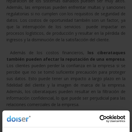
reparación de los sistemas dañados pueden ser muy altos.
Además, las empresas pueden enfrentar multas y sanciones
regulatorias si no cumplen con los requisitos de seguridad de
datos. Los costos de oportunidad también son un factor, ya
que la interrupción de los servicios puede impactar en
procesos logísticos, de producción y resultar en la pérdida de
ingresos y la disminución de la satisfacción del cliente.
Además de los costos financieros,
los ciberataques
también pueden afectar la reputación de una empresa
.
Los clientes pueden perder la confianza en la empresa si se
percibe que no se tomó suficiente precaución para proteger
sus datos. Esto puede tener un impacto a largo plazo en la
fidelidad del cliente y la imagen de marca de la empresa.
Además, los ciberataques pueden resultar en la filtración de
información confidencial, lo que puede ser perjudicial para las
relaciones comerciales de la empresa.
Otro efecto negativo de los ciberataques es la
disrupción
del funcionamiento diario de la empresa
. Los sistemas
pueden quedar fuera de línea o inutilizados, lo que puede