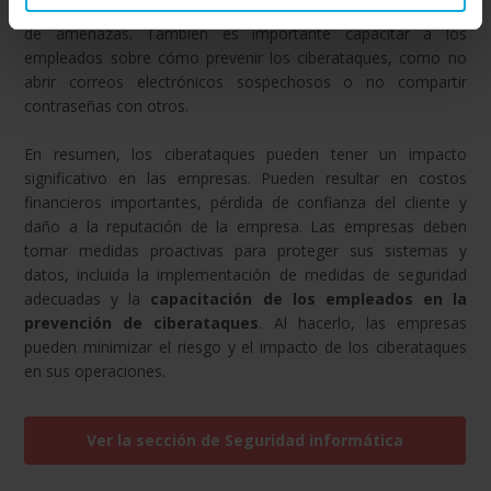
datos, la autenticación de usuarios y la detección temprana
de amenazas. También es importante capacitar a los
empleados sobre cómo prevenir los ciberataques, como no
abrir correos electrónicos sospechosos o no compartir
contraseñas con otros.
En resumen, los ciberataques pueden tener un impacto
significativo en las empresas. Pueden resultar en costos
financieros importantes, pérdida de confianza del cliente y
daño a la reputación de la empresa. Las empresas deben
tomar medidas proactivas para proteger sus sistemas y
datos, incluida la implementación de medidas de seguridad
adecuadas y la
capacitación de los empleados en la
prevención de ciberataques
. Al hacerlo, las empresas
pueden minimizar el riesgo y el impacto de los ciberataques
en sus operaciones.
Ver la sección de Seguridad informática