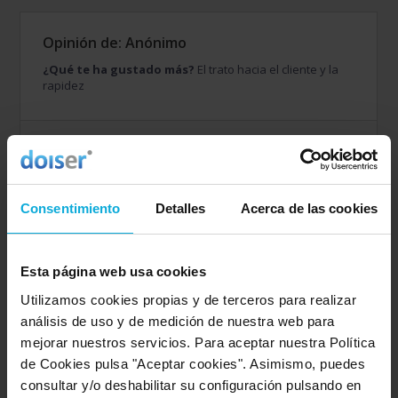
Opinión de: Anónimo
¿Qué te ha gustado más?
El trato hacia el cliente y la
rapidez
Detalles de la puntuación
6
Rapidez
8
Amabilidad
Consentimiento
Detalles
Acerca de las cookies
2
Calidad / precio
Esta página web usa cookies
Opinión de: Anónimo
Utilizamos cookies propias y de terceros para realizar
análisis de uso y de medición de nuestra web para
¿Qué te ha gustado más?
7
mejorar nuestros servicios. Para aceptar nuestra Política
de Cookies pulsa "Aceptar cookies". Asimismo, puedes
consultar y/o deshabilitar su configuración pulsando en
Detalles de la puntuación