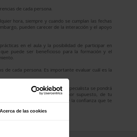
erencias de cada persona.
alquier hora, siempre y cuando se cumplan las fechas
mbargo, pueden carecer de la interacción y el apoyo
prácticas en el aula y la posibilidad de participar en
 que puede ser beneficioso para la formación y el
miento.
os de cada persona. Es importante evaluar cuál es la
 te ofrecemos
y un consultor especialista se pondrá
orario, de tu disponibilidad y, por supuesto, de tu
a tuya. Tendrás la tranquilidad y la confianza que te
Acerca de las cookies