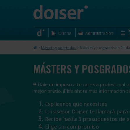
I
Oficina
Administración
T
>
Másters y posgrados
>
Másters y posgrados en Ciuda
MÁSTERS Y POSGRADOS
Dale un impuso a tu carrera profesional c
mejor precio. ¡Pide ahora más información 
Explicanos qué necesitas
Un asesor Doiser te llamará para
Recibe hasta 3 presupuestos de 
Elige sin compromiso