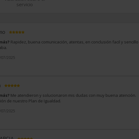
servicio
imo
 más?
Rapidez, buena comunicación, atentas, en conclusión facil y sencillo
aba.
9/07/2025
a
 más?
Me atendieron y solucionaron mis dudas con muy buena atención.
ión de nuestro Plan de Igualdad.
9/07/2025
GARCIA