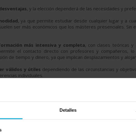
 desventajas
, y la elección dependerá de las necesidades y pref
omodidad
, ya que permite estudiar desde cualquier lugar y a cu
uelen ser más económicos que los másteres presenciales. Sin e
 formación más intensiva y completa
, con clases teóricas y 
 permite el contacto directo con profesores y compañeros, lo
sión de tiempo y dinero, ya que implican desplazamientos y aloja
 válidos y útiles
dependiendo de las circunstancias y objetiv
rencias individuales.
io sin compromiso sobre todos los
másteres y posgrados que
ejor alternativa para ti en función de tus intereses, de tu h
des navegar entre todas las ofertas que te ofrecemos y elegir l
 experiencia real de nuestros miles de usuarios profesionales.
Detalles
s