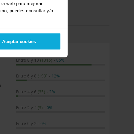
stra web para mejorar
smo, puedes consultar y/o
osgrados en Ciudad Real
Aceptar cookies
Entre 8 y 10
(1315)
-
85%
Entre 6 y 8
(193)
-
12%
a
Entre 4 y 6
(35)
-
2%
Entre 2 y 4
(3)
-
0%
Entre 0 y 2
-
0%