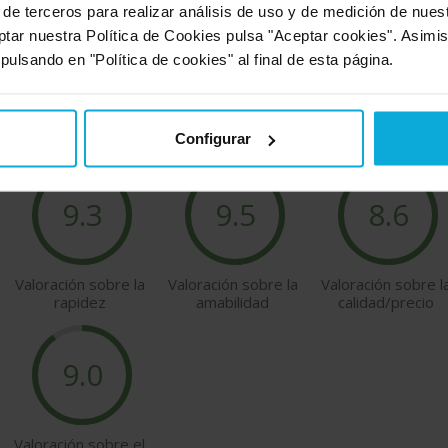
 de terceros para realizar análisis de uso y de medición de nue
VALORACIONES DE NUESTROS USUARIOS
ptar nuestra Política de Cookies pulsa "Aceptar cookies". Asimi
 pulsando en "Política de cookies" al final de esta página.
nuestros usuarios sobre las empresas Doiser que ofrecen
másters y p
Configurar
9.3
9.5
8.6
Valoración sobre la
Valoración sobre la
Valoración sobre l
rapidez
amabilidad
calidad/precio
9.0
Valoración sobre el