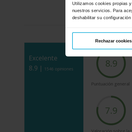
Utilizamos cookies propias y
nuestros servicios. Para ace
deshabilitar su configuración
Descubre lo que dicen 
Rechazar cookies
Excelente
8.9
8.9 |
1546 opiniones
Puntuación general
7.9
Valoración sobre la