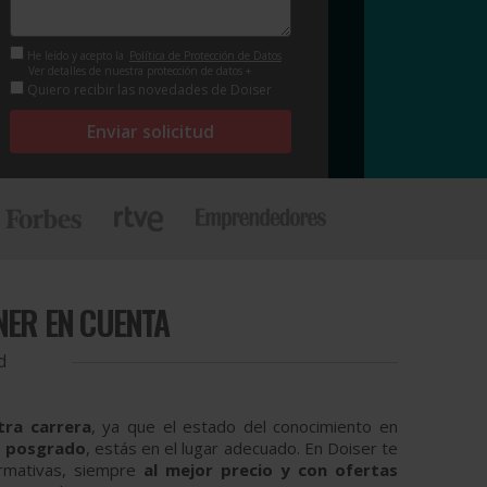
He leído y acepto la
Política de Protección de Datos
Ver detalles de nuestra protección de datos +
Quiero recibir las novedades de Doiser
Enviar solicitud
NER EN CUENTA
d
tra carrera
, ya que el estado del conocimiento en
o posgrado
, estás en el lugar adecuado. En Doiser te
ormativas, siempre
al mejor precio y con ofertas