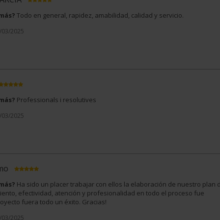
 más?
Todo en general, rapidez, amabilidad, calidad y servicio.
8/03/2025
 más?
Professionals i resolutives
7/03/2025
imo
 más?
Ha sido un placer trabajar con ellos la elaboración de nuestro plan 
ento, efectividad, atención y profesionalidad en todo el proceso fue
oyecto fuera todo un éxito. Gracias!
6/03/2025