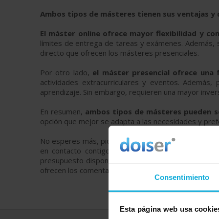
Ambos tipos de másteres tienen sus ventajas y
El máster online ofrece mayor flexibilidad y c
límites de entrega de tareas y exámenes. Además, s
directo que ofrecen los másteres presenciales.
Por otro lado,
el máster presencial ofrece una
actividades extracurriculares y eventos. Además,
aprendizaje. Sin embargo, requieren una mayor inver
En resumen,
ambos tipos de másteres pueden ser
opción que mejor se adapta a las necesidades y prefe
No esperes más, pide ahora más información y prec
en contacto contigo para ayudarte a encontrar la m
presupuesto disponible. Si lo prefieres, también pue
ofrecen los comentarios y valoraciones basados en la
Consentimiento
Esta página web usa cookie