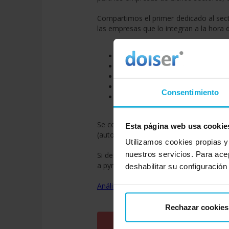
Compartimos el primer dedicado al sect
las empresas que lo integran a la hora
Entregabilidad y envíos de gran v
Programación y automatización 
Análisis y segmentación.
Integración con CRM.
Consentimiento
Diseños atractivos y versátiles.
Se completa el análisis con un resumen
Esta página web usa cookie
(autor de los análisis), como ejemplos p
Utilizamos cookies propias y
nuestros servicios. Para ace
Si deseas más información y revisar el 
a pymes y emprendedores para ayudarle
deshabilitar su configuración
Análisis sectorial de ventajas y benefic
Rechazar cookies