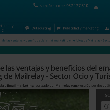
937.127.310
Atención al cliente
nternet y
Artículo relacionado con la sección de
Email marketing
Outsourcing
Publicidad y marketing
IC
al de las ventajas y beneficios del email marketing en el blog de Mailrelay - Sec
de las ventajas y beneficios del e
g de Mailrelay - Sector Ocio y Tur
sobre
Email marketing
realizado por
Mailrelay
(empresa Doiser desde 30
S