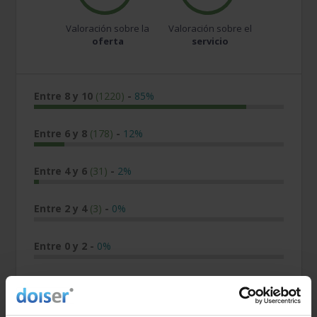
Valoración sobre la
Valoración sobre el
oferta
servicio
Entre 8 y 10
(1220)
-
85%
Entre 6 y 8
(178)
-
12%
Entre 4 y 6
(31)
-
2%
Entre 2 y 4
(3)
-
0%
Entre 0 y 2
-
0%