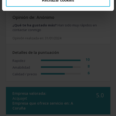
Rechazar cookies
Coruña
Opinión de: Anónimo
¿Qué te ha gustado más?
Han sido muy rápidos en
contactar conmigo
Opinión realizada en: 31/01/2024
Detalles de la puntuación
10
Rapidez
8
Amabilidad
6
Calidad / precio
Empresa valorada:
5.0
Acquajet
Empresa que ofrece servicio en:
A
Coruña