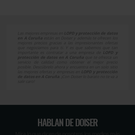
Las mejores empresas en
LOPD y protección de datos
en A Coruña
están en Doiser y además te ofrecen los
mejores precios gracias a las impresionantes ofertas
que negociamos para ti. Y es que sabemos que tan
importante es contratar a una empresa de
LOPD y
protección de datos en A Coruña
que te ofrezca un
servicio de calidad como obtener el mejor precio
posible. Descúbrelo ahora y encuentra en un solo sitio
las mejores ofertas y empresas en
LOPD y protección
de datos en A Coruña
. ¡Con Doiser lo barato no te va a
salir caro!
HABLAN DE DOISER
Míra lo que dicen de nosotros los medios más