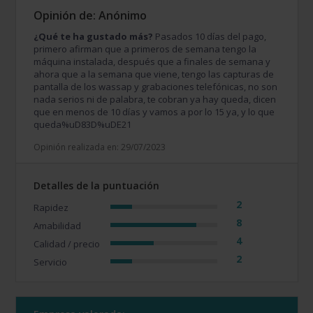
Opinión de: Anónimo
¿Qué te ha gustado más?
Pasados 10 días del pago,
primero afirman que a primeros de semana tengo la
máquina instalada, después que a finales de semana y
ahora que a la semana que viene, tengo las capturas de
pantalla de los wassap y grabaciones telefónicas, no son
nada serios ni de palabra, te cobran ya hay queda, dicen
que en menos de 10 días y vamos a por lo 15 ya, y lo que
queda%uD83D%uDE21
Opinión realizada en: 29/07/2023
Detalles de la puntuación
2
Rapidez
8
Amabilidad
4
Calidad / precio
2
Servicio