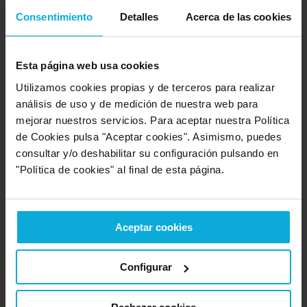
Empresa valorada:
10.0
Consentimiento
Detalles
Acerca de las cookies
Acquajet
Empresa que ofrece servicio en:
A
Coruña
Esta página web usa cookies
Opinión de: Anónimo
Utilizamos cookies propias y de terceros para realizar
análisis de uso y de medición de nuestra web para
¿Qué te ha gustado más?
Calidad-precio
mejorar nuestros servicios. Para aceptar nuestra Política
Opinión realizada en: 23/02/2024
de Cookies pulsa "Aceptar cookies". Asimismo, puedes
consultar y/o deshabilitar su configuración pulsando en
Detalles de la puntuación
"Política de cookies" al final de esta página.
10
Rapidez
10
Amabilidad
10
Calidad / precio
Aceptar cookies
Configurar
Empresa valorada:
8.0
Acquajet
Empresa que ofrece servicio en:
A